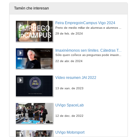
23 de mar. de 2018
Tamén che interesan
Que importancia ten o mercado á hora de valorar un proxecto de empresa?
Feira EmpregoinCampus Vigo 2024
Preto de medio millar de alumnas e alumnos buscan coñecer máis de preto as oportunidades que lles achegan as arredor de medio cento de empresas que participan na edición viguesa da feira. Xunto coa visita aos stands, durante a feria desenvólvense varias actividades complementarias, como obradoiros, conversas, mesas redondas ou o pasaporte de empregabilidade, un espazo no que poderán recibir asesoramento sobre o seu CV.
23 de mar. de 2018
29 de feb. de 2024
Que valor de equipo pode aportar un inversor a unha startup?
Imaxinémonos sen límites. Cátedras Telefónica
Sólo quen coñece as preguntas pode imaxinar novas respostas
23 de mar. de 2018
22 de abr. de 2024
Como inflúe o momentum do mercado no análisis de la empresa?
Vídeo resumen JAI 2022
23 de mar. de 2018
13 de xan. de 2023
Como se mide o éxito dun proxecto de empresa?
UVigo SpaceLab
23 de mar. de 2018
12 de dec. de 2022
Qué importancia se lle da á valoración da empresa? Como se valora un proxecto de empresa?
UVigo Motorsport