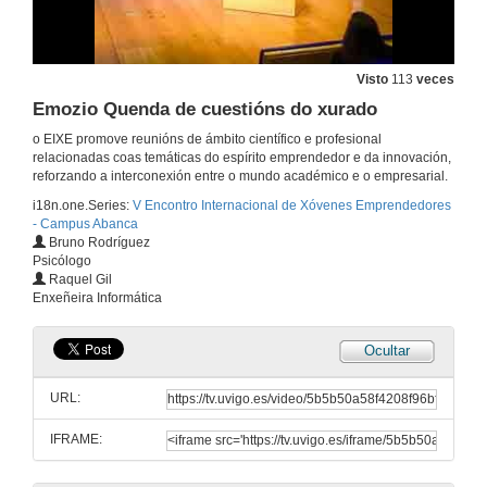
22 de mar. de 2018
Eco 0
Visto
113
veces
Emozio Quenda de cuestións do xurado
22 de mar. de 2018
o EIXE promove reunións de ámbito científico e profesional
relacionadas coas temáticas do espírito emprendedor e da innovación,
Eco 0 - Quenda de cuestións do xurado
reforzando a interconexión entre o mundo académico e o empresarial.
i18n.one.Series:
V Encontro Internacional de Xóvenes Emprendedores
22 de mar. de 2018
- Campus Abanca
Bruno Rodríguez
Psicólogo
Invicta Magica
Raquel Gil
Enxeñeira Informática
22 de mar. de 2018
Ocultar
Invicta Magica - Quenda de cuestións do xurado
URL:
22 de mar. de 2018
IFRAME:
Emozio