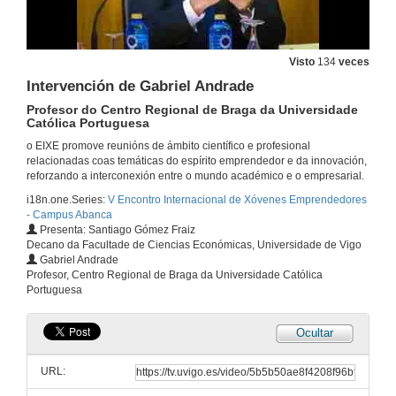
Como inflúe o momentum do mercado no análisis de la empresa?
Visto
134
veces
23 de mar. de 2018
Intervención de Gabriel Andrade
Profesor do Centro Regional de Braga da Universidade
Como se mide o éxito dun proxecto de empresa?
Católica Portuguesa
o EIXE promove reunións de ámbito científico e profesional
23 de mar. de 2018
relacionadas coas temáticas do espírito emprendedor e da innovación,
reforzando a interconexión entre o mundo académico e o empresarial.
Qué importancia se lle da á valoración da empresa? Como se valora un proxecto de empresa?
i18n.one.Series:
V Encontro Internacional de Xóvenes Emprendedores
- Campus Abanca
23 de mar. de 2018
Presenta: Santiago Gómez Fraiz
Decano da Facultade de Ciencias Económicas, Universidade de Vigo
Gabriel Andrade
Mesa Redonda: Innovacion, financiación e emprendemento
Profesor, Centro Regional de Braga da Universidade Católica
Portuguesa
23 de mar. de 2018
Ocultar
Intervención de Emilia Vázquez
Decana, Facultade de Ciencias Económicas e Empresariais de Santiago
URL:
23 de mar. de 2018