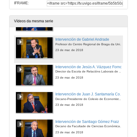
IFRAME:
Intervención de João Paulo Vieito
Director da Escola Superior de Ciencias Empresariais de Valença
Vídeos da mesma serie
23 de mar. de 2018
Intervención de Gabriel Andrade
Profesor do Centro Regional de Braga da Universidade Católica Portuguesa
23 de mar. de 2018
Intervención de Jesús A. Vázquez Forno
Director da Escola de Relacións Laborais de A Coruña
23 de mar. de 2018
Intervención de Juan J. Santamaría Conde e entrega de premios ós proxectos gañadores
Decano-Presidente do Colexio de Economistas de Pontevedra
23 de mar. de 2018
Intervención de Santiago Gómez Fraiz
Decano da Facultade de Ciencias Económicas, Universidade de Vigo
23 de mar. de 2018