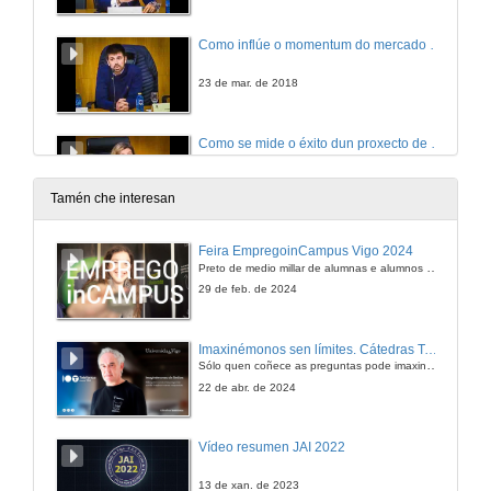
Como inflúe o momentum do mercado no análisis de la empresa?
23 de mar. de 2018
Como se mide o éxito dun proxecto de empresa?
23 de mar. de 2018
Tamén che interesan
Qué importancia se lle da á valoración da empresa? Como se valora un proxecto de empresa?
Feira EmpregoinCampus Vigo 2024
Preto de medio millar de alumnas e alumnos buscan coñecer máis de preto as oportunidades que lles achegan as arredor de medio cento de empresas que participan na edición viguesa da feira. Xunto coa visita aos stands, durante a feria desenvólvense varias actividades complementarias, como obradoiros, conversas, mesas redondas ou o pasaporte de empregabilidade, un espazo no que poderán recibir asesoramento sobre o seu CV.
23 de mar. de 2018
29 de feb. de 2024
Mesa Redonda: Innovacion, financiación e emprendemento
Imaxinémonos sen límites. Cátedras Telefónica
Sólo quen coñece as preguntas pode imaxinar novas respostas
23 de mar. de 2018
22 de abr. de 2024
Intervención de Emilia Vázquez
Vídeo resumen JAI 2022
Decana, Facultade de Ciencias Económicas e Empresariais de Santiago
23 de mar. de 2018
13 de xan. de 2023