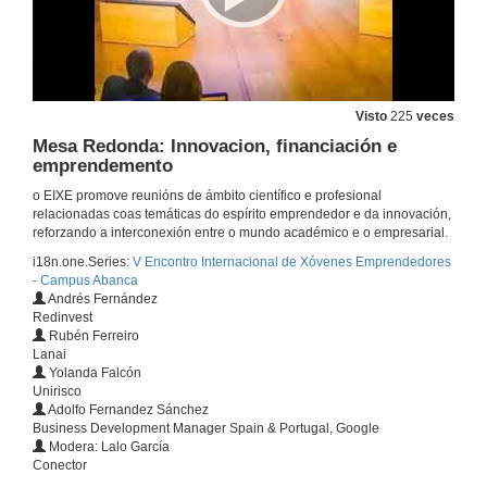
Invicta Magica
22 de mar. de 2018
Visto
225
veces
Invicta Magica - Quenda de cuestións do xurado
Mesa Redonda: Innovacion, financiación e
emprendemento
22 de mar. de 2018
o EIXE promove reunións de ámbito científico e profesional
relacionadas coas temáticas do espírito emprendedor e da innovación,
reforzando a interconexión entre o mundo académico e o empresarial.
Emozio
i18n.one.Series:
V Encontro Internacional de Xóvenes Emprendedores
22 de mar. de 2018
- Campus Abanca
Andrés Fernández
Redinvest
Rubén Ferreiro
Emozio Quenda de cuestións do xurado
Lanai
Yolanda Falcón
22 de mar. de 2018
Unirisco
Adolfo Fernandez Sánchez
Business Development Manager Spain & Portugal, Google
Plantica
Modera: Lalo García
Conector
22 de mar. de 2018