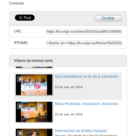
Conector
23 de mar. de 2018
Ocultar
Como inflúe o momentum do mercado no análisis de la empresa?
URL:
23 de mar. de 2018
IFRAME:
Como se mide o éxito dun proxecto de empresa?
23 de mar. de 2018
Vídeos da mesma serie
Qué importancia se lle da á valoración da empresa? Como se valora un proxecto de empresa?
23 de mar. de 2018
Mesa Redonda: Innovacion, financiación e emprendemento
23 de mar. de 2018
Intervención de Emilia Vázquez
Decana, Facultade de Ciencias Económicas e Empresariais de Santiago