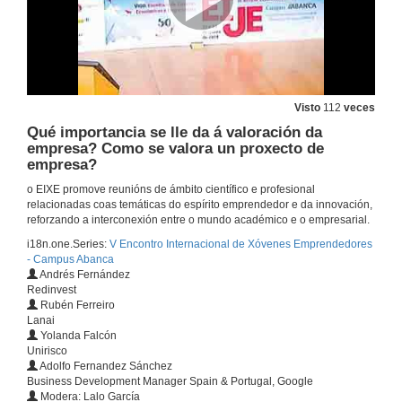
22 de mar. de 2018
Plantica - Quenda de cuestións do xurado
22 de mar. de 2018
Visto
112
veces
Qué importancia se lle da á valoración da
empresa? Como se valora un proxecto de
Anuncio dos proxectos gañadores
empresa?
22 de mar. de 2018
o EIXE promove reunións de ámbito científico e profesional
relacionadas coas temáticas do espírito emprendedor e da innovación,
reforzando a interconexión entre o mundo académico e o empresarial.
Mesa Redonda: Innovacion, financiación e emprendemento
i18n.one.Series:
V Encontro Internacional de Xóvenes Emprendedores
23 de mar. de 2018
- Campus Abanca
Andrés Fernández
Redinvest
Rubén Ferreiro
Que importancia ten o mercado á hora de valorar un proxecto de empresa?
Lanai
Yolanda Falcón
23 de mar. de 2018
Unirisco
Adolfo Fernandez Sánchez
Business Development Manager Spain & Portugal, Google
Que valor de equipo pode aportar un inversor a unha startup?
Modera: Lalo García