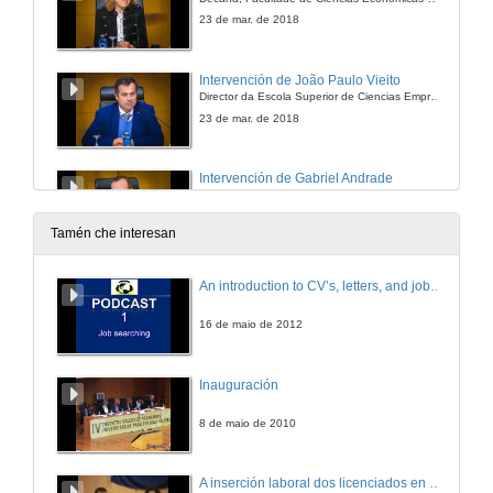
23 de mar. de 2018
Intervención de João Paulo Vieito
Director da Escola Superior de Ciencias Empresariais de Valença
23 de mar. de 2018
Intervención de Gabriel Andrade
Profesor do Centro Regional de Braga da Universidade Católica Portuguesa
23 de mar. de 2018
Tamén che interesan
Intervención de Jesús A. Vázquez Forno
An introduction to CV’s, letters, and job searching
Director da Escola de Relacións Laborais de A Coruña
23 de mar. de 2018
16 de maio de 2012
Intervención de Juan J. Santamaría Conde e entrega de premios ós proxectos gañadores
Inauguración
Decano-Presidente do Colexio de Economistas de Pontevedra
23 de mar. de 2018
8 de maio de 2010
Intervención de Santiago Gómez Fraiz
A inserción laboral dos licenciados en Ciencias do Mar: a carreira investigadora
Decano da Facultade de Ciencias Económicas, Universidade de Vigo