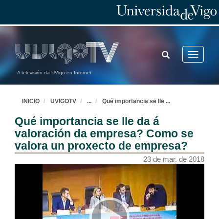
22 de mar. de 2018
Invicta Magica
22 de mar. de 2018
TOGGLE
Toggle
SEARCH
navigatio
A televisión da UVigo en Internet
Invicta Magica - Quenda de cuestións do xurado
22 de mar. de 2018
INICIO
UVIGOTV
...
Qué importancia se lle
...
Qué importancia se lle da á
Emozio
valoración da empresa? Como se
22 de mar. de 2018
valora un proxecto de empresa?
23 de mar. de 2018
Emozio Quenda de cuestións do xurado
22 de mar. de 2018
Plantica