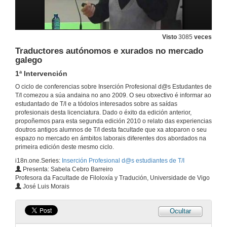
Visto
3085
veces
Traductores autónomos e xurados no mercado
galego
1ª Intervención
O ciclo de conferencias sobre Inserción Profesional d@s Estudantes de
T/I comezou a súa andaina no ano 2009. O seu obxectivo é informar ao
estudantado de T/I e a tódolos interesados sobre as saídas
profesionais desta licenciatura. Dado o éxito da edición anterior,
propoñemos para esta segunda edición 2010 o relato das experiencias
doutros antigos alumnos de T/I desta facultade que xa atoparon o seu
espazo no mercado en ámbitos laborais diferentes dos abordados na
primeira edición deste mesmo ciclo.
i18n.one.Series:
Inserción Profesional d@s estudiantes de T/I
Presenta: Sabela Cebro Barreiro
Profesora da Facultade de Filoloxía y Tradución, Universidade de Vigo
José Luis Morais
Ocultar
Intérpretes no mercado local e nas institucións internacionais