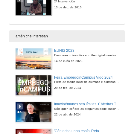
2ª Intervención
13 de dec. de 2010
Tamén che interesan
EUNIS 2023
European univesrities and the digital transformation: challenges and opportunities ahead
14 de xuño de 2023
Feira EmpregoinCampus Vigo 2024
Preto de medio millar de alumnas e alumnos buscan coñecer máis de preto as oportunidades que lles achegan as arredor de medio cento de empresas que participan na edición viguesa da feira. Xunto coa visita aos stands, durante a feria desenvólvense varias actividades complementarias, como obradoiros, conversas, mesas redondas ou o pasaporte de empregabilidade, un espazo no que poderán recibir asesoramento sobre o seu CV.
29 de feb. de 2024
Imaxinémonos sen límites. Cátedras Telefónica
Sólo quen coñece as preguntas pode imaxinar novas respostas
22 de abr. de 2024
'Cóntacho unha espía' Reto