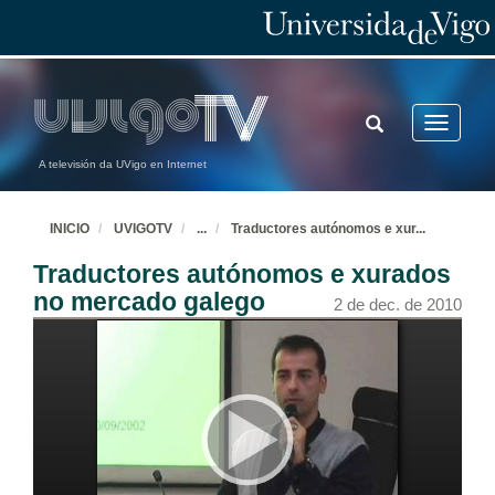
TOGGLE
Toggle
SEARCH
navigatio
A televisión da UVigo en Internet
INICIO
UVIGOTV
...
Traductores autónomos e xur
...
Traductores autónomos e xurados
no mercado galego
2 de dec. de 2010