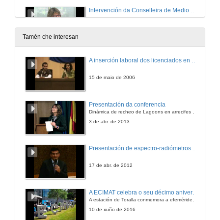
Intervención da Conselleira de Medio Rural e do Mar
21 de maio de 2012
Tamén che interesan
Interveción do Reitor da Universidade de Vigo
A inserción laboral dos licenciados en Ciencias do Mar: a carreira investigadora
21 de maio de 2012
15 de maio de 2006
Intervención da Conselleira de Sanidade da Xunta de Galicia
Presentación da conferencia
Dinámica de recheo de Lagoons en arrecifes de coral
21 de maio de 2012
3 de abr. de 2013
Presentación de espectro-radiómetros ASD
17 de abr. de 2012
A ECIMAT celebra o seu décimo aniversario
A estación de Toralla conmemora a efeméride asinando un convenio coa Universidad del País Vasco
10 de xuño de 2016