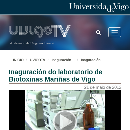
TOGGLE
Toggle
SEARCH
navigatio
A televisión da UVigo en Internet
INICIO
UVIGOTV
Inaguración
...
Inaguración
...
Inaguración do laboratorio de
Biotoxinas Mariñas de Vigo
21 de maio de 2012