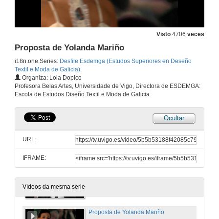
29 de nov. de 2007
Visto
4706
veces
Proposta de Tania Tengido
Proposta de Yolanda Mariño
29 de nov. de 2007
i18n.one.Series:
Desfile Esdemga (Estudos Superiores en Deseño
Textil e Moda de Galicia)
Organiza: Lola Dopico
Proposta de Mariel Retorta
Profesora Belas Artes, Universidade de Vigo, Directora de ESDEMGA:
Escola de Estudos Diseño Textil e Moda de Galicia
29 de nov. de 2007
Ocultar
Proposta de Andrea Valero
URL:
29 de nov. de 2007
IFRAME:
Proposta de Ana Belen Sánchez
29 de nov. de 2007
Vídeos da mesma serie
Proposta de Yolanda Mariño