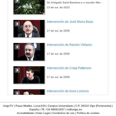
Do fotógrafo Santi Barreiros e o escultor Nito Contreras.
29 de nov. de 2007
13 de xul. de 2023
Intervención de José Maria Barja
17 de xul. de 2009
Intervención de Ramón Villlares
17 de xul. de 2009
Intervención de Craig Patterson
17 de xul. de 2009
Intervención de Anxo Lorenzo
17 de xul. de 2009
UvigoTV | Praza Miralles. Local A3A | Campus Universitario | C.P. 36310 Vigo (Pontevedra) |
España | Tlf: +34 986811937 |
tv@uvigo.es
Accesibilidade
|
Aviso Legal
|
Condicións de uso
|
Política de cookies
Intervención de Maria Xosé