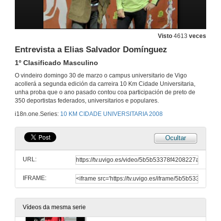
Vídeo promocional
14 de mar. de 2008
Visto
4613
veces
Entrevista a Elias Salvador Domínguez
Presentación da Carreira 10 Km Cidade Universitaria
1º Clasificado Masculino
O vindeiro domingo 30 de marzo o campus universitario de Vigo
14 de mar. de 2008
acollerá a segunda edición da carreira 10 Km Cidade Universitaria,
unha proba que o ano pasado contou coa participación de preto de
350 deportistas federados, universitarios e populares.
Presentación da Carreira 10 Km Cidade Universitaria
i18n.one.Series:
10 KM CIDADE UNIVERSITARIA 2008
14 de mar. de 2008
Ocultar
Presentación da Carreira 10 Km Cidade Universitaria
URL:
14 de mar. de 2008
IFRAME:
Entrevista a Elias Salvador Domínguez
Tra-la consecución do Subcampionato de España
Vídeos da mesma serie
14 de mar. de 2008