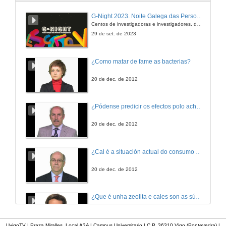
G-Night 2023. Noite Galega das Persoas Investigadoras. Conciencias creativas
Centos de investigadoras e investigadores, decenas de actividades e sete cidades
29 de set. de 2023
¿Como matar de fame as bacterias?
20 de dec. de 2012
¿Pódense predicir os efectos polo achegamento á Terra dos asteroides?
20 de dec. de 2012
¿Cal é a situación actual do consumo cinematográfico?
20 de dec. de 2012
¿Que é unha zeolita e cales son as súas aplicacións?
20 de dec. de 2012
UvigoTV | Praza Miralles. Local A3A | Campus Universitario | C.P. 36310 Vigo (Pontevedra) |