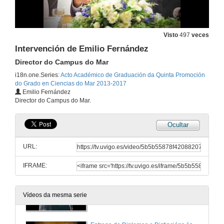
Intervención de Victoria Besada
Directora do Instituto Español de Oceanografía (IEO)
9 de xuño de 2017
Visto
497
veces
Intervención de Irene Alejo Flores
Intervención de Emilio Fernández
Madriña da quinta promoción do Grao en Ciencias do Mar
Director do Campus do Mar
9 de xuño de 2017
i18n.one.Series:
Acto Académico de Graduación da Quinta Promoción
do Grado en Ciencias do Mar 2013-2017
Intervención de Jesús Souza Troncoso
Emilio Fernández
Padriño da quinta promoción do Grao en Ciencias do Mar
Director do Campus do Mar.
9 de xuño de 2017
Ocultar
Intervención de Mateo Barreiro Simon
Representante dos alumnos da quinta promoción do Grao en Ciencias do Mar
URL:
9 de xuño de 2017
IFRAME:
Video de los alumnos de la promoción
Vídeos da mesma serie
17 de xul. de 2017