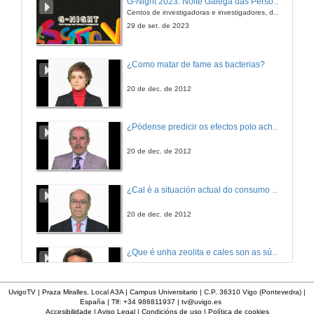
G-Night 2023. Noite Galega das Persoas Investigadoras. Conciencias creativas
Centos de investigadoras e investigadores, decenas de actividades e sete cidades
29 de set. de 2023
¿Como matar de fame as bacterias?
20 de dec. de 2012
¿Pódense predicir os efectos polo achegamento á Terra dos asteroides?
20 de dec. de 2012
¿Cal é a situación actual do consumo cinematográfico?
20 de dec. de 2012
¿Que é unha zeolita e cales son as súas aplicacións?
20 de dec. de 2012
UvigoTV | Praza Miralles. Local A3A | Campus Universitario | C.P. 36310 Vigo (Pontevedra) |
España | Tlf: +34 986811937 |
tv@uvigo.es
Accesibilidade
|
Aviso Legal
|
Condicións de uso
|
Política de cookies