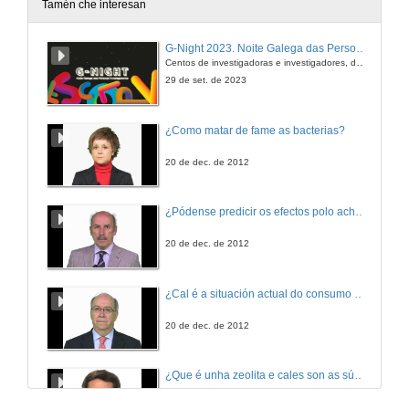
Tamén che interesan
Entrega de Diplomas e Distincións ós alumnos
G-Night 2023. Noite Galega das Persoas Investigadoras. Conciencias creativas
Centos de investigadoras e investigadores, decenas de actividades e sete cidades
9 de xuño de 2017
29 de set. de 2023
Intervención de Belén Rubio Armestro
¿Como matar de fame as bacterias?
Decana da Facultade de Ciencias do Mar
9 de xuño de 2017
20 de dec. de 2012
Intervención de Emilio Fernández
¿Pódense predicir os efectos polo achegamento á Terra dos asteroides?
Director do Campus do Mar
9 de xuño de 2017
20 de dec. de 2012
Actuación Musical
¿Cal é a situación actual do consumo cinematográfico?
A cargo de la Escuela de Música de Vincios
9 de xuño de 2017
20 de dec. de 2012
¿Que é unha zeolita e cales son as súas aplicacións?
20 de dec. de 2012