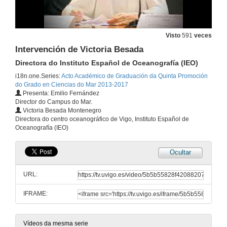
Visto
591
veces
Intervención de Victoria Besada
Directora do Instituto Español de Oceanografía (IEO)
i18n.one.Series:
Acto Académico de Graduación da Quinta Promoción
do Grado en Ciencias do Mar 2013-2017
Presenta: Emilio Fernández
Director do Campus do Mar.
Victoria Besada Montenegro
Acto Académico de Graduación da Quinta Promoción do Grado en Ciencias do Mar 2013-2017
Directora do centro oceanográfico de Vigo, Instituto Español de
Oceanografía (IEO)
9 de xuño de 2017
Ocultar
Actuación Musical
A cargo da Escola de Música de Vincios
URL:
9 de xuño de 2017
IFRAME:
Intervención de Jesús Goce Lemos
Xefe da unidade operativa do Servizo de Gardacostas da Consellería do Mar
9 de xuño de 2017
Vídeos da mesma serie