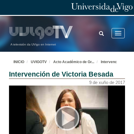
TOGGLE
Toggle
SEARCH
navigatio
A televisión da UVigo en Internet
INICIO
UVIGOTV
Acto Académico de Gr
...
Intervenc
Intervención de Victoria Besada
9 de xuño de 2017