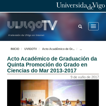
TOGGLE
Toggle
SEARCH
navigatio
A televisión da UVigo en Internet
INICIO
UVIGOTV
Acto Académico de Gr
...
...
Acto Académico de Graduación da
Quinta Promoción do Grado en
Ciencias do Mar 2013-2017
9 de xuño de 2017