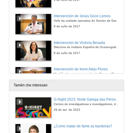
Intervención de Jesús Goce Lemos
Xefe da unidade operativa do Servizo de Gardacostas da Consellería do Mar
9 de xuño de 2017
Intervención de Victoria Besada
Directora do Instituto Español de Oceanografía (IEO)
9 de xuño de 2017
Intervención de Irene Alejo Flores
Madriña da quinta promoción do Grao en Ciencias do Mar
9 de xuño de 2017
Tamén che interesan
Intervención de Jesús Souza Troncoso
G-Night 2023. Noite Galega das Persoas Investigadoras. Conciencias creativas
Padriño da quinta promoción do Grao en Ciencias do Mar
Centos de investigadoras e investigadores, decenas de actividades e sete cidades
9 de xuño de 2017
29 de set. de 2023
Intervención de Mateo Barreiro Simon
¿Como matar de fame as bacterias?
Representante dos alumnos da quinta promoción do Grao en Ciencias do Mar
9 de xuño de 2017