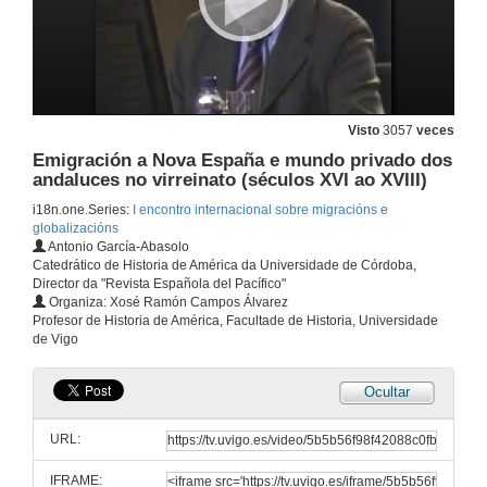
Visto
3057
veces
Emigración a Nova España e mundo privado dos
andaluces no virreinato (séculos XVI ao XVIII)
i18n.one.Series:
I encontro internacional sobre migracións e
globalizacións
Antonio García-Abasolo
Catedrático de Historia de América da Universidade de Córdoba,
Director da "Revista Española del Pacífico"
Organiza: Xosé Ramón Campos Álvarez
Profesor de Historia de América, Facultade de Historia, Universidade
de Vigo
Ocultar
A emigración galega a México e a migración mexicana ós EE.UU en perspectiva comparada
URL:
15 de nov. de 2007
IFRAME: