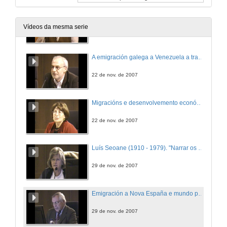
Unha aproximación aos galegos en Cádiz a finais do s. XIX
Vídeos da mesma serie
15 de nov. de 2007
A emigración galega a Venezuela a través do asociacionismo
22 de nov. de 2007
Migracións e desenvolvemento económico. Consideración dende a historia da mobilidade da población en Galicia
22 de nov. de 2007
Luís Seoane (1910 - 1979). "Narrar os recordos, tamén debúxalos..."
29 de nov. de 2007
Emigración a Nova España e mundo privado dos andaluces no virreinato (séculos XVI ao XVIII)
29 de nov. de 2007