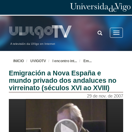
TOGGLE
Toggle
SEARCH
navigatio
A televisión da UVigo en Internet
INICIO
UVIGOTV
I encontro int
...
Em
...
Emigración a Nova España e
mundo privado dos andaluces no
virreinato (séculos XVI ao XVIII)
29 de nov. de 2007