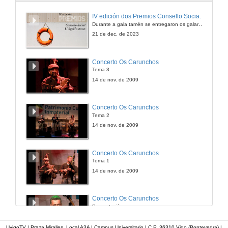
Igualdade e violencia de xénero: aspectos xurídico-constitucionais
IV edición dos Premios Consello Social UVigo Humana
Durante a gala tamén se entregaron os galardóns aos mellores TFG e TFM en materia de Axenda 2030
21 de out. de 2015
21 de dec. de 2023
O paternalismo xurídico na persecución da violencia de xénero
Concerto Os Carunchos
Tema 3
21 de out. de 2015
14 de nov. de 2009
Rolda de preguntas. O paternalismo xurídico na persecución da violencia de xénero
Concerto Os Carunchos
Tema 2
21 de out. de 2015
14 de nov. de 2009
A tutela transnacional das vítimas de violencia de xénero
Concerto Os Carunchos
Tema 1
21 de out. de 2015
14 de nov. de 2009
Violencia de xénero e heterosexismo: a heteronorma e a subordinación das mulleres e as identidades sexuais disidentes
Concerto Os Carunchos
Presentación
21 de out. de 2015
14 de nov. de 2009
UvigoTV | Praza Miralles. Local A3A | Campus Universitario | C.P. 36310 Vigo (Pontevedra) |