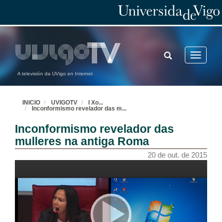
TOGGLE
Toggle
SEARCH
navigatio
A televisión da UVigo en Internet
INICIO
UVIGOTV
I Xo
...
Inconformismo revelador das m
...
Inconformismo revelador das
mulleres na antiga Roma
20 de out. de 2015