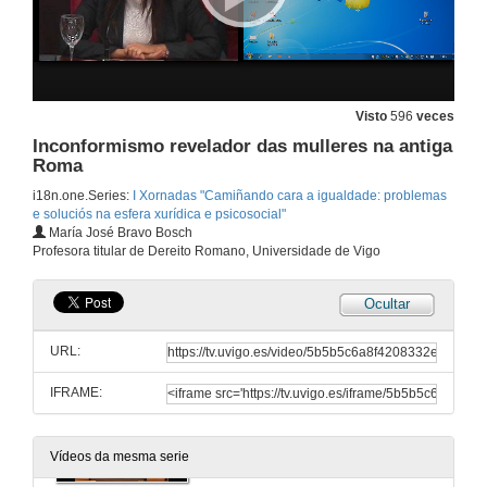
Visto
596
veces
Inconformismo revelador das mulleres na antiga
Roma
i18n.one.Series:
I Xornadas "Camiñando cara a igualdade: problemas
e soluciós na esfera xurídica e psicosocial"
María José Bravo Bosch
Profesora titular de Dereito Romano, Universidade de Vigo
Ocultar
URL:
IFRAME:
Inauguración.I Xornadas "Camiñando cara a igualdade: problemas e soluciós na esfera xurídica e psicosocial"
20 de out. de 2015
Vídeos da mesma serie