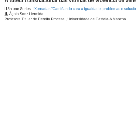
A tutela transnacional das vítimas de violencia de xén
i18n.one.Series:
I Xornadas "Camiñando cara a igualdade: problemas e soluciós 
Ágata Sanz Hermida
Profesora Titular de Dereito Procesal, Universidade de Castela-A Mancha