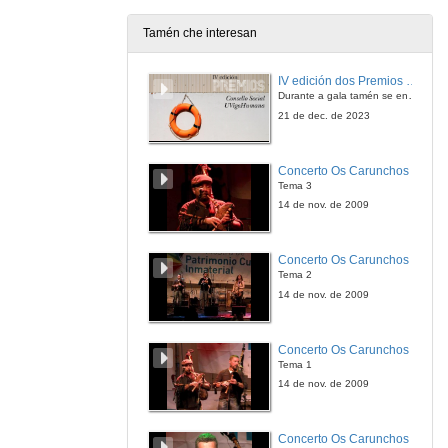
Tamén che interesan
IV edición dos Premios Consello Social UVigo Humana
Durante a gala tamén se entregaron os galardóns aos mellores TFG e TFM en materia de Axenda 2030
21 de dec. de 2023
Concerto Os Carunchos
Tema 3
14 de nov. de 2009
Concerto Os Carunchos
Tema 2
14 de nov. de 2009
Concerto Os Carunchos
Tema 1
14 de nov. de 2009
Concerto Os Carunchos