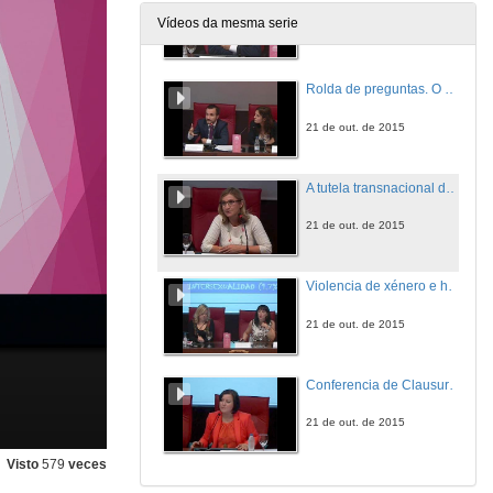
Vídeos da mesma serie
21 de out. de 2015
Rolda de preguntas. O paternalismo xurídico na persecución da violencia de xénero
21 de out. de 2015
A tutela transnacional das vítimas de violencia de xénero
21 de out. de 2015
Violencia de xénero e heterosexismo: a heteronorma e a subordinación das mulleres e as identidades sexuais disidentes
21 de out. de 2015
Conferencia de Clausura: Competencias das comunidades autónomas en materia de violencia de xénero
21 de out. de 2015
Visto
579
veces