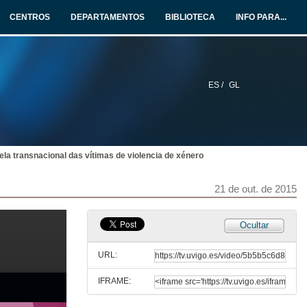
CENTROS
DEPARTAMENTOS
BIBLIOTECA
INFO PARA...
20 de out. de 2015
Principio de igualdade e violencia de xénero
20 de out. de 2015
ES /
GL
A proba de ADN en violencia sexual
20 de out. de 2015
tela transnacional das vítimas de violencia de xénero
O concepto de «violación» como concepto esencialmente controvertido
21 de out. de 2015
20 de out. de 2015
Ocultar
Igualdade e violencia de xénero: aspectos xurídico-constitucionais
URL:
21 de out. de 2015
IFRAME:
O paternalismo xurídico na persecución da violencia de xénero