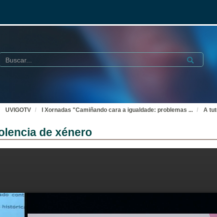
Buscar
Submit
UVIGOTV
I Xornadas "Camiñando cara a igualdade: problemas
...
A tu
iolencia de xénero