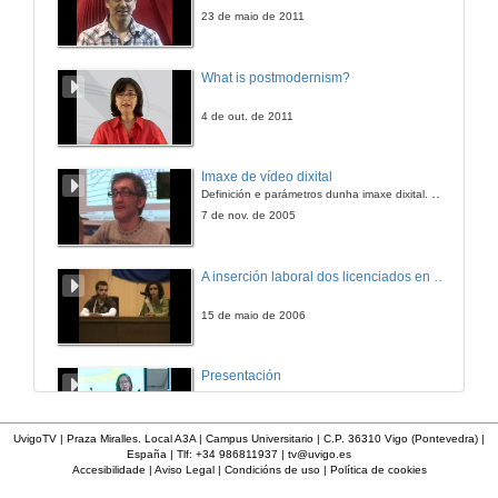
21 de out. de 2015
23 de maio de 2011
Violencia de xénero e heterosexismo: a heteronorma e a subordinación das mulleres e as identidades sexuais disidentes
What is postmodernism?
21 de out. de 2015
4 de out. de 2011
Conferencia de Clausura: Competencias das comunidades autónomas en materia de violencia de xénero
Imaxe de vídeo dixital
Definición e parámetros dunha imaxe dixital. Resolución e Aspecto. Profundidade da cor. Compresión. Frame por segundo. Entrelazado. Campos, cadros
21 de out. de 2015
7 de nov. de 2005
A inserción laboral dos licenciados en Ciencias do Mar: a carreira investigadora
15 de maio de 2006
Presentación
23 de abr. de 2014
UvigoTV | Praza Miralles. Local A3A | Campus Universitario | C.P. 36310 Vigo (Pontevedra) |
España | Tlf: +34 986811937 |
tv@uvigo.es
Accesibilidade
|
Aviso Legal
|
Condicións de uso
|
Política de cookies
Curso de orientación laboral: Empléate. Módulo Conciénciate
Situación do mercado laboral. Da Universidade ao mundo laboral. Oportunidades de traballo e emprego.