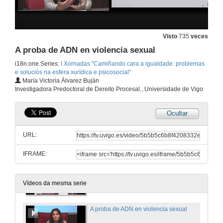
Inauguración.I Xornadas "Camiñando cara a igualdade: problemas e soluciós na esfera xurídica e psicosocial"
Visto
735
veces
20 de out. de 2015
A proba de ADN en violencia sexual
i18n.one.Series:
I Xornadas "Camiñando cara a igualdade: problemas
e soluciós na esfera xurídica e psicosocial"
Inconformismo revelador das mulleres na antiga Roma
María Victoria Álvarez Buján
Investigadora Predoctoral de Dereito Procesal., Universidade de Vigo
20 de out. de 2015
Ocultar
Adulterium e stuprum ai tempi di Augusto. Un crime so femminile
URL:
20 de out. de 2015
IFRAME:
Principio de igualdade e violencia de xénero
20 de out. de 2015
Vídeos da mesma serie
A proba de ADN en violencia sexual