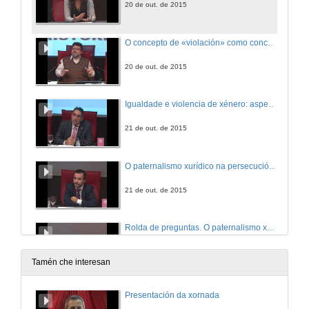
20 de out. de 2015
O concepto de «violación» como concepto esencialmente controvertido
20 de out. de 2015
Igualdade e violencia de xénero: aspectos xurídico-constitucionais
21 de out. de 2015
O paternalismo xurídico na persecución da violencia de xénero
21 de out. de 2015
Rolda de preguntas. O paternalismo xurídico na persecución da violencia de xénero
21 de out. de 2015
Tamén che interesan
A tutela transnacional das vítimas de violencia de xénero
Presentación da xornada