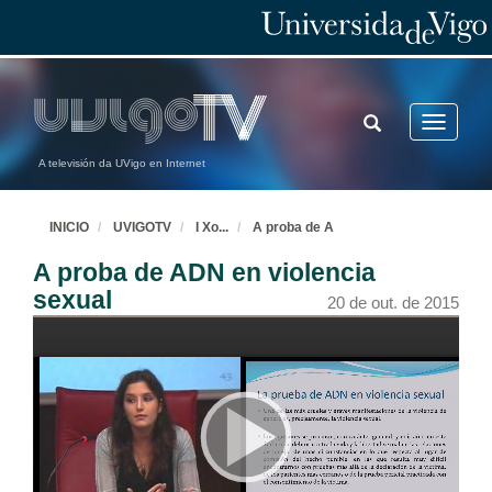
TOGGLE
Toggle
SEARCH
navigatio
A televisión da UVigo en Internet
INICIO
UVIGOTV
I Xo
...
A proba de A
A proba de ADN en violencia
sexual
20 de out. de 2015