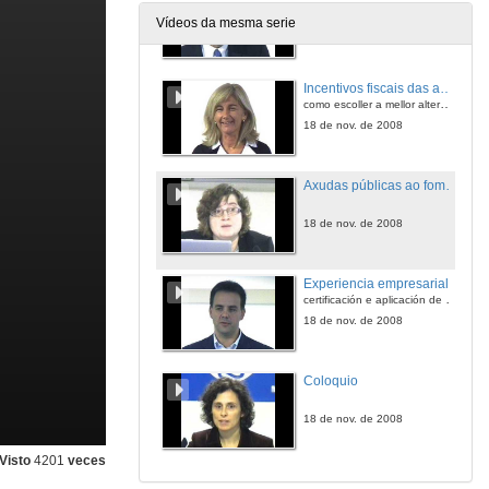
Vídeos da mesma serie
18 de nov. de 2008
Incentivos fiscais das actividades de I+D+i para as empresas
como escoller a mellor alternativa
18 de nov. de 2008
Axudas públicas ao fomento das deducións fiscais e á xestión da I+D+i
18 de nov. de 2008
Experiencia empresarial
certificación e aplicación de deducións fiscais en dous proxectos de I+D+i
18 de nov. de 2008
Coloquio
18 de nov. de 2008
Visto
4201
veces