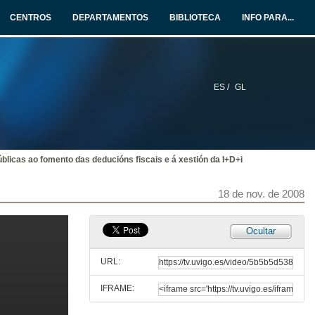
CENTROS
DEPARTAMENTOS
BIBLIOTECA
INFO PARA...
ES /
GL
blicas ao fomento das deducións fiscais e á xestión da I+D+i
Inauguración da Xornada
18 de nov. de 2008
18 de nov. de 2008
Ocultar
A norma UNE 166001:2006
Xestión da I+D+i: Requisitos dun proxecto de I+D+i
URL:
18 de nov. de 2008
IFRAME:
Fomento da Innovación Empresarial mediante a incentivación Fiscal