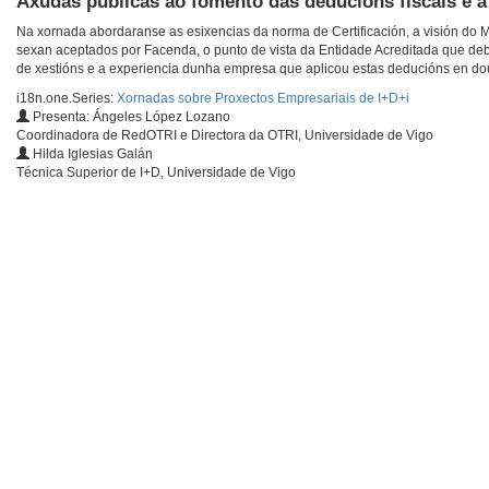
Axudas públicas ao fomento das deducións fiscais e á
Na xornada abordaranse as esixencias da norma de Certificación, a visión do M
sexan aceptados por Facenda, o punto de vista da Entidade Acreditada que debe r
de xestións e a experiencia dunha empresa que aplicou estas deducións en do
i18n.one.Series:
Xornadas sobre Proxectos Empresariais de I+D+i
Presenta: Ángeles López Lozano
Coordinadora de RedOTRI e Directora da OTRI, Universidade de Vigo
Hilda Iglesias Galán
Técnica Superior de I+D, Universidade de Vigo