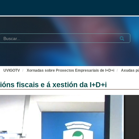
Buscar
Submit
UVIGOTV
Xornadas sobre Proxectos Empresariais de I+D+i
Axudas pú
ns fiscais e á xestión da I+D+i