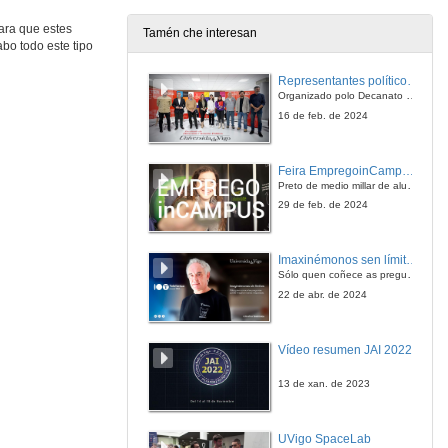
ara que estes
Tamén che interesan
bo todo este tipo
Representantes políticos debaten sobre educación e xuventude no campus de Pontevedra
Organizado polo Decanato e a Delegación de Alumnado de Dirección e Xestión Pública e coa participación de candidatos de PP, BNG, PSOE, Sumar e Podemos
16 de feb. de 2024
Feira EmpregoinCampus Vigo 2024
Preto de medio millar de alumnas e alumnos buscan coñecer máis de preto as oportunidades que lles achegan as arredor de medio cento de empresas que participan na edición viguesa da feira. Xunto coa visita aos stands, durante a feria desenvólvense varias actividades complementarias, como obradoiros, conversas, mesas redondas ou o pasaporte de empregabilidade, un espazo no que poderán recibir asesoramento sobre o seu CV.
29 de feb. de 2024
Imaxinémonos sen límites. Cátedras Telefónica
Sólo quen coñece as preguntas pode imaxinar novas respostas
22 de abr. de 2024
Vídeo resumen JAI 2022
13 de xan. de 2023
UVigo SpaceLab