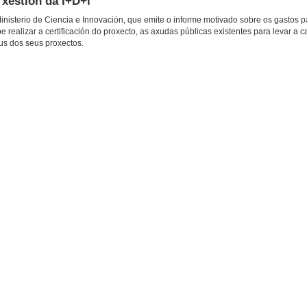
 xestión da I+D+i
inisterio de Ciencia e Innovación, que emite o informe motivado sobre os gastos p
ealizar a certificación do proxecto, as axudas públicas existentes para levar a ca
us dos seus proxectos.