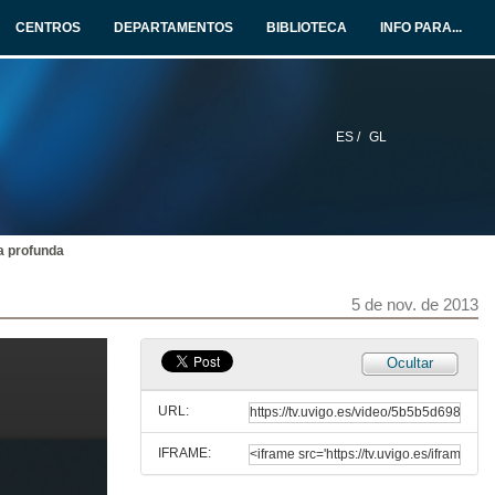
8 de out. de 2013
CENTROS
DEPARTAMENTOS
BIBLIOTECA
INFO PARA...
Debate: Trata de persoas e prostitución
8 de out. de 2013
ES /
GL
Presentación da película Primos
15 de out. de 2013
a profunda
Debate: Muller, discriminación e cine
15 de out. de 2013
5 de nov. de 2013
Presentación da película El lector
Ocultar
22 de out. de 2013
URL:
IFRAME:
Debate: Muller e represión política