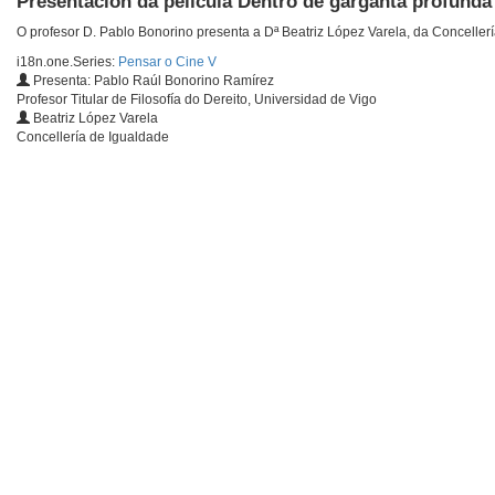
Presentación da película Dentro de garganta profunda
O profesor D. Pablo Bonorino presenta a Dª Beatriz López Varela, da Concellerí
i18n.one.Series:
Pensar o Cine V
Presenta: Pablo Raúl Bonorino Ramírez
Profesor Titular de Filosofía do Dereito, Universidad de Vigo
Beatriz López Varela
Concellería de Igualdade