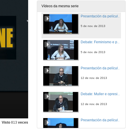
22 de out. de 2013
Vídeos da mesma serie
Presentación da película Dentro de garganta profunda
5 de nov. de 2013
Debate: Feminismo e pornografía
5 de nov. de 2013
Presentación da película Anticristo
12 de nov. de 2013
Debate: Muller e opresión política
12 de nov. de 2013
Presentación da película Antes del amanecer
Visto
813
veces
19 de nov. de 2013