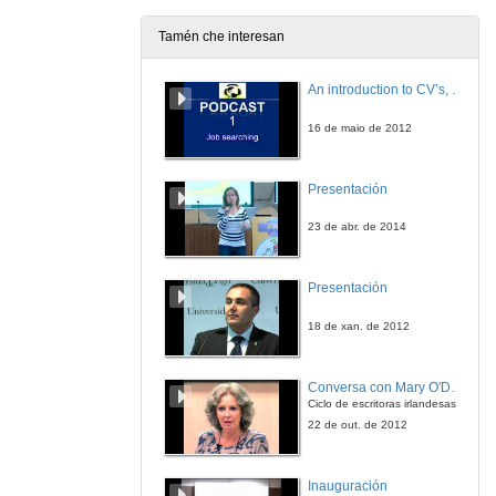
Tamén che interesan
Debate: A construción social do amor romántico
An introduction to CV’s, letters, and job searching
19 de nov. de 2013
16 de maio de 2012
Presentación da película No tengas miedo
Presentación
26 de nov. de 2013
23 de abr. de 2014
Debate: Muller e abusos sexuais
Presentación
26 de nov. de 2013
18 de xan. de 2012
Conversa con Mary O'Donnell
Ciclo de escritoras irlandesas
22 de out. de 2012
Inauguración