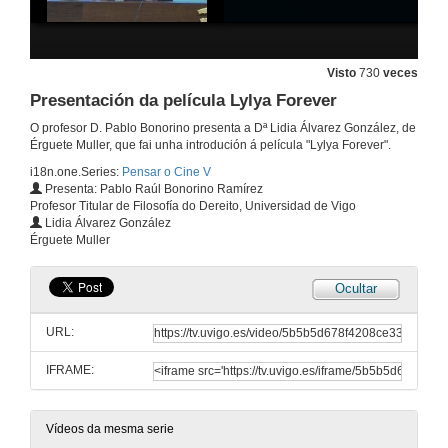
Visto
730
veces
Presentación da película Lylya Forever
O profesor D. Pablo Bonorino presenta a Dª Lidia Álvarez González, de
Érguete Muller, que fai unha introdución á película "Lylya Forever".
i18n.one.Series:
Pensar o Cine V
Presenta: Pablo Raúl Bonorino Ramírez
Profesor Titular de Filosofía do Dereito, Universidad de Vigo
Inauguración Pensar o Cine V
Lidia Álvarez González
Érguete Muller
1 de out. de 2013
Ocultar
Presentación da película Buda explotó por vergüenza
URL:
1 de out. de 2013
IFRAME:
Debate: Muller e educación
1 de out. de 2013
Vídeos da mesma serie