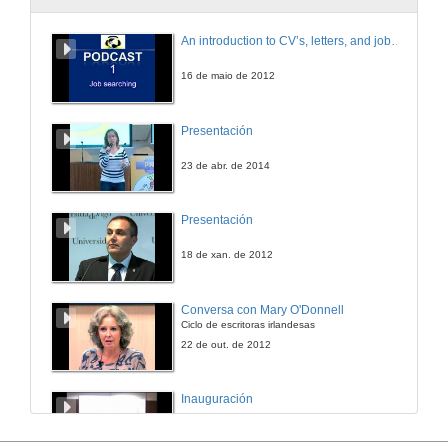
Debate: Muller e represión política
An introduction to CV’s, letters, and job searching
22 de out. de 2013
16 de maio de 2012
Presentación da película Dentro de garganta profunda
Presentación
5 de nov. de 2013
23 de abr. de 2014
Debate: Feminismo e pornografía
Presentación
5 de nov. de 2013
18 de xan. de 2012
Presentación da película Anticristo
Conversa con Mary O'Donnell
Ciclo de escritoras irlandesas
12 de nov. de 2013
22 de out. de 2012
Debate: Muller e opresión política
Inauguración
12 de nov. de 2013
27 de set. de 2012