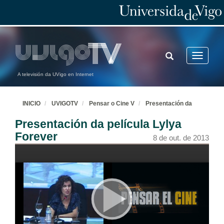
TOGGLE
Toggle
SEARCH
navigatio
A televisión da UVigo en Internet
INICIO
UVIGOTV
Pensar o Cine V
Presentación da
Presentación da película Lylya
Forever
8 de out. de 2013