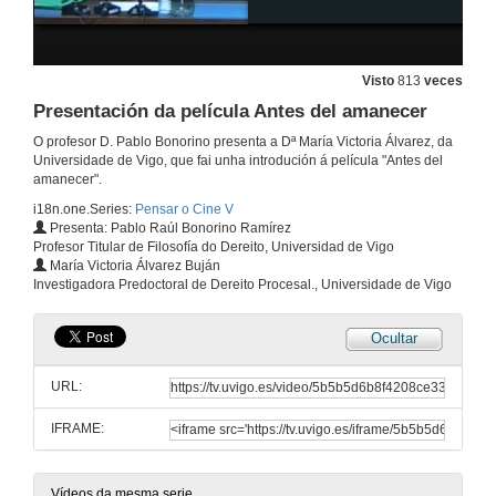
22 de out. de 2013
Debate: Muller e represión política
Visto
813
veces
22 de out. de 2013
Presentación da película Antes del amanecer
O profesor D. Pablo Bonorino presenta a Dª María Victoria Álvarez, da
Universidade de Vigo, que fai unha introdución á película "Antes del
Presentación da película Dentro de garganta profunda
amanecer".
5 de nov. de 2013
i18n.one.Series:
Pensar o Cine V
Presenta: Pablo Raúl Bonorino Ramírez
Profesor Titular de Filosofía do Dereito, Universidad de Vigo
Debate: Feminismo e pornografía
María Victoria Álvarez Buján
Investigadora Predoctoral de Dereito Procesal., Universidade de Vigo
5 de nov. de 2013
Ocultar
Presentación da película Anticristo
URL:
12 de nov. de 2013
IFRAME:
Debate: Muller e opresión política
Vídeos da mesma serie