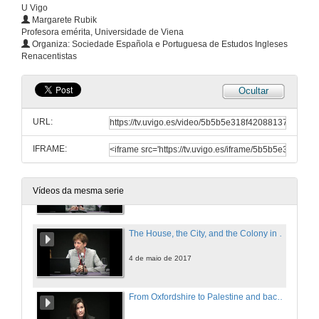
3 de maio de 2017
U Vigo
Margarete Rubik
Profesora emérita, Universidade de Viena
The Bridge to Padua: London Theatre and Early Modern Constructions of Masculinity. Turno de preguntas
Organiza: Sociedade Española e Portuguesa de Estudos Ingleses
Renacentistas
3 de maio de 2017
Ocultar
The House, the City, and the Colony in the Works of Aphra Behn: Gendered Spaces and the Freedoms and Dangers They Afford. Presentación
URL:
4 de maio de 2017
IFRAME:
The House, the City, and the Colony in the Works of Aphra Behn: Gendered Spaces and the Freedoms and Dangers They Afford
Vídeos da mesma serie
4 de maio de 2017
The House, the City, and the Colony in the Works of Aphra Behn: Gendered Spaces and the Freedoms and Dangers They Afford. Turno de preguntas
4 de maio de 2017
From Oxfordshire to Palestine and back: The global imaginings and local geographies of Elizabeth Cary, Lady Falkland. Presentación