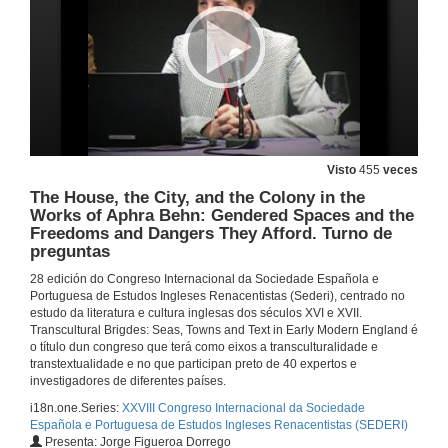
Visto
455
veces
The House, the City, and the Colony in the
Works of Aphra Behn: Gendered Spaces and the
Freedoms and Dangers They Afford. Turno de
preguntas
28 edición do Congreso Internacional da Sociedade Española e
Portuguesa de Estudos Ingleses Renacentistas (Sederi), centrado no
estudo da literatura e cultura inglesas dos séculos XVI e XVII.
The Bridge to Padua: London Theatre and Early Modern Constructions of Masculinity. Presentación
Transcultural Brigdes: Seas, Towns and Text in Early Modern England é
o título dun congreso que terá como eixos a transculturalidade e
3 de maio de 2017
transtextualidade e no que participan preto de 40 expertos e
investigadores de diferentes países.
i18n.one.Series:
XXVIII Congreso Internacional da Sociedade
The Bridge to Padua: London Theatre and Early Modern Constructions of Masculinity
Española e Portuguesa de Estudos Ingleses Renacentistas (SEDERI)
Presenta: Jorge Figueroa Dorrego