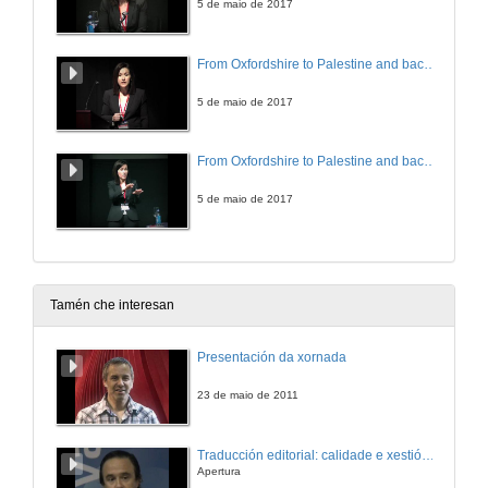
5 de maio de 2017
From Oxfordshire to Palestine and back: The global imaginings and local geographies of Elizabeth Cary, Lady Falkland
5 de maio de 2017
From Oxfordshire to Palestine and back: The global imaginings and local geographies of Elizabeth Cary, Lady Falkland. Turno de preguntas
5 de maio de 2017
Tamén che interesan
Presentación da xornada
23 de maio de 2011
Traducción editorial: calidade e xestión de proxectos
Apertura