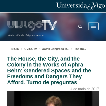
TOGGLE
Toggle
SEARCH
navigatio
A televisión da UVigo en Internet
INICIO
UVIGOTV
XXVIII Congreso In
...
The Ho
...
The House, the City, and the
Colony in the Works of Aphra
Behn: Gendered Spaces and the
Freedoms and Dangers They
Afford. Turno de preguntas
4 de maio de 2017