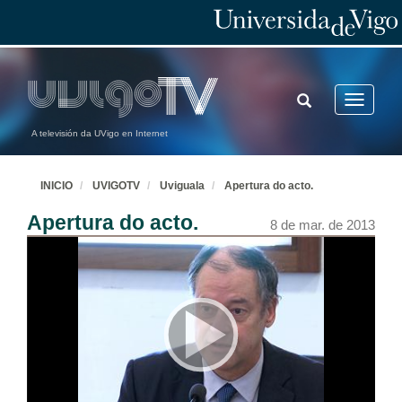
TOGGLE
Toggle
SEARCH
navigatio
A televisión da UVigo en Internet
INICIO
UVIGOTV
Uviguala
Apertura do acto.
Apertura do acto.
8 de mar. de 2013