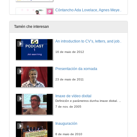
Cóntancho Ada Lovelace, Agnes Meyer Driscoll e Xabier García.
15 de dec. de 2025
Tamén che interesan
Cóntancho Dorothy Vaughan y Pilar Páez
An introduction to CV’s, letters, and job searching
15 de dec. de 2025
16 de maio de 2012
Cóntancho Dorothy Vaughan y Pilar Páez. Quenda de preguntas
Presentación da xornada
15 de dec. de 2025
23 de maio de 2011
Cóntancho Florence Nightingale y Andrea Vilar.
Imaxe de vídeo dixital
Definición e parámetros dunha imaxe dixital. Resolución e Aspecto. Profundidade da cor. Compresión. Frame por segundo. Entrelazado. Campos, cadros
23 de xuño de 2025
7 de nov. de 2005
Cóntancho Florence Nightingale y Andrea Vilar. Reto
Inauguración
23 de xuño de 2025
8 de maio de 2010