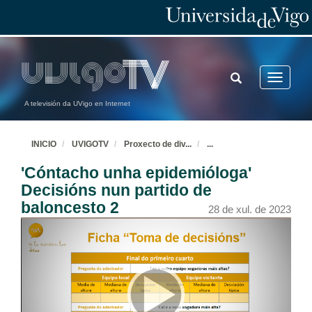
TOGGLE
Toggle
SEARCH
navigatio
A televisión da UVigo en Internet
INICIO
UVIGOTV
Proxecto de div
...
...
'Cóntacho unha epidemióloga'
Decisións nun partido de
baloncesto 2
28 de xul. de 2023