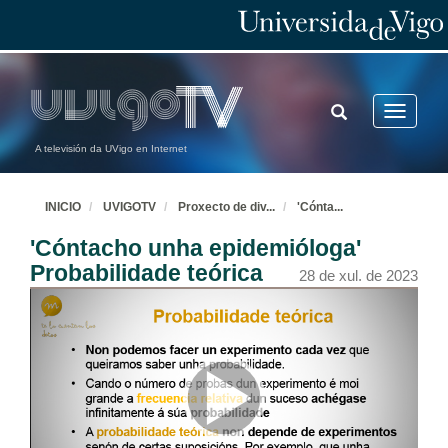
TOGGLE
Toggle
SEARCH
navigatio
A televisión da UVigo en Internet
INICIO
UVIGOTV
Proxecto de div
...
'Cónta
...
'Cóntacho unha epidemióloga'
Probabilidade teórica
28 de xul. de 2023