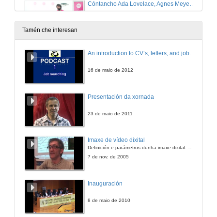
Cóntancho Ada Lovelace, Agnes Meyer Driscoll e Xabier García.
15 de dec. de 2025
Tamén che interesan
Cóntancho Dorothy Vaughan y Pilar Páez
An introduction to CV’s, letters, and job searching
15 de dec. de 2025
16 de maio de 2012
Cóntancho Dorothy Vaughan y Pilar Páez. Quenda de preguntas
Presentación da xornada
15 de dec. de 2025
23 de maio de 2011
Cóntancho Florence Nightingale y Andrea Vilar.
Imaxe de vídeo dixital
Definición e parámetros dunha imaxe dixital. Resolución e Aspecto. Profundidade da cor. Compresión. Frame por segundo. Entrelazado. Campos, cadros
23 de xuño de 2025
7 de nov. de 2005
Cóntancho Florence Nightingale y Andrea Vilar. Reto
Inauguración
23 de xuño de 2025
8 de maio de 2010