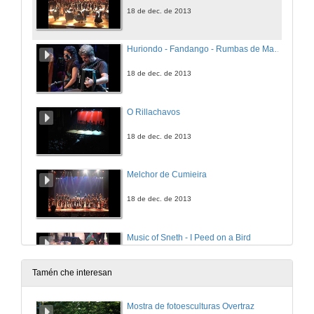
18 de dec. de 2013
Huriondo - Fandango - Rumbas de Marcial e Barciademera
18 de dec. de 2013
O Rillachavos
18 de dec. de 2013
Melchor de Cumieira
18 de dec. de 2013
Music of Sneth - I Peed on a Bird
18 de dec. de 2013
Tamén che interesan
Barlovento - A Camposa
Mostra de fotoesculturas Overtraz