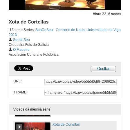
18 de dec. de 2013
Visto
2216
veces
Pasodobre das Anduriñas
Xota de Cortellas
i18n.one.Series:
SonDeSeu - Concerto de Nadal Universidade de Vigo
18 de dec. de 2013
2013
SondeSeu
Orquestra Folc de Galicia
O Mandil
O Fiadeiro
Asociación Cultural e Folclórica
18 de dec. de 2013
Ocultar
Folerpas e Danzas Brancas
URL:
18 de dec. de 2013
IFRAME:
Sil Lenzo
18 de dec. de 2013
Vídeos da mesma serie
Xota de Cortellas