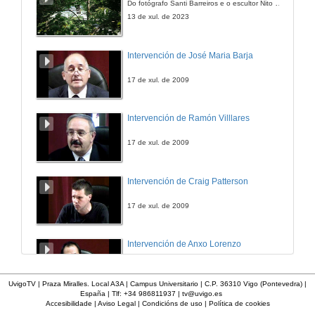
Do fotógrafo Santi Barreiros e o escultor Nito Contreras.
18 de dec. de 2013
13 de xul. de 2023
Carmiña no Berbés
Intervención de José Maria Barja
18 de dec. de 2013
17 de xul. de 2009
Intervención de Ramón Villlares
17 de xul. de 2009
Intervención de Craig Patterson
17 de xul. de 2009
Intervención de Anxo Lorenzo
17 de xul. de 2009
UvigoTV | Praza Miralles. Local A3A | Campus Universitario | C.P. 36310 Vigo (Pontevedra) |
España | Tlf: +34 986811937 |
tv@uvigo.es
Accesibilidade
|
Aviso Legal
|
Condicións de uso
|
Política de cookies
Intervención de Maria Xosé