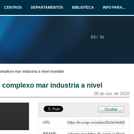
CENTROS
DEPARTAMENTOS
BIBLIOTECA
INFO PARA...
ES /
GL
complexo mar industria a nivel mundial
o complexo mar industria a nivel
28 de out. de 2016
Ocultar
URL:
IFRAME: