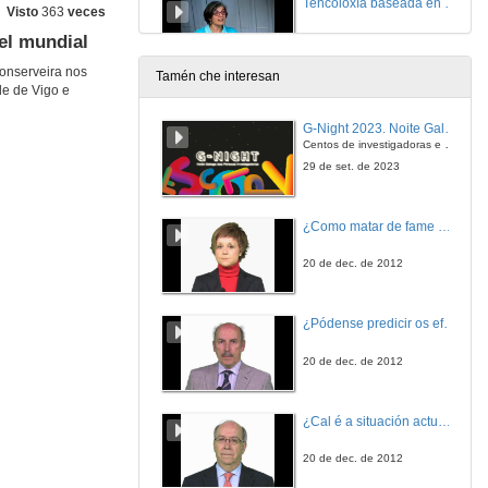
Tencoloxía baseada en lodo granular aerobio
Visto
363
veces
vel mundial
28 de out. de 2016
conserveira nos
Tamén che interesan
de de Vigo e
Calidade medioambiental na zona afectada polo efluente
Estudo das comunidades de macrofauna bentónica
G-Night 2023. Noite Galega das Persoas Investigadoras. Conciencias creativas
28 de out. de 2016
Centos de investigadoras e investigadores, decenas de actividades e sete cidades
29 de set. de 2023
Acción B.4. Calidade medioambiental na zona afectada polo efluente
Estudo das variables ambientais
¿Como matar de fame as bacterias?
28 de out. de 2016
20 de dec. de 2012
I+D no medio ambiente na industria conservera
¿Pódense predicir os efectos polo achegamento á Terra dos asteroides?
28 de out. de 2016
20 de dec. de 2012
¿Cal é a situación actual do consumo cinematográfico?
20 de dec. de 2012