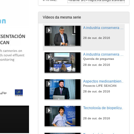
I Workshop Presentación Life Seacan
Apertura
28 de out. de 2016
Vídeos da mesma serie
A industria conservera de peixes e mariscos: cllaves para liderar desde Galicia o complexo mar industria a nivel mundial
28 de out. de 2016
A industria conservera de peixes e mariscos: cllaves para liderar desde Galicia o complexo mar industria a nivel mundial
Quenda de preguntas
28 de out. de 2016
Aspectos medioambientáis da industria conservera
Proxecto LIFE SEACAN
28 de out. de 2016
Tecnoloxía de biopelícula MBBR
28 de out. de 2016