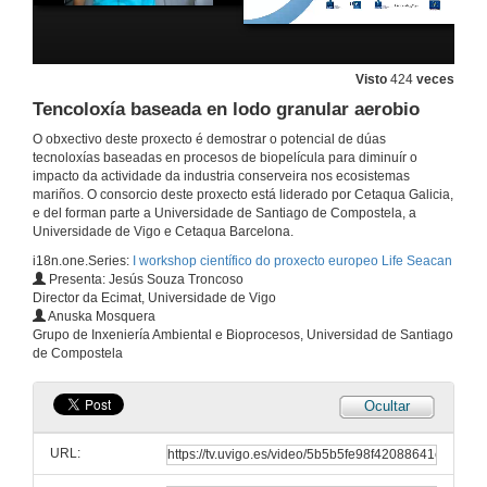
Visto
424
veces
Tencoloxía baseada en lodo granular aerobio
I Workshop Presentación Life Seacan
O obxectivo deste proxecto é demostrar o potencial de dúas
Apertura
tecnoloxías baseadas en procesos de biopelícula para diminuír o
28 de out. de 2016
impacto da actividade da industria conserveira nos ecosistemas
mariños. O consorcio deste proxecto está liderado por Cetaqua Galicia,
e del forman parte a Universidade de Santiago de Compostela, a
Universidade de Vigo e Cetaqua Barcelona.
A industria conservera de peixes e mariscos: cllaves para liderar desde Galicia o complexo mar industria a nivel mundial
i18n.one.Series:
I workshop científico do proxecto europeo Life Seacan
28 de out. de 2016
Presenta: Jesús Souza Troncoso
Director da Ecimat, Universidade de Vigo
Anuska Mosquera
A industria conservera de peixes e mariscos: cllaves para liderar desde Galicia o complexo mar industria a nivel mundial
Grupo de Inxeniería Ambiental e Bioprocesos, Universidad de Santiago
Quenda de preguntas
de Compostela
28 de out. de 2016
Ocultar
Aspectos medioambientáis da industria conservera
Proxecto LIFE SEACAN
URL:
28 de out. de 2016