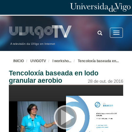
TOGGLE
Toggle
SEARCH
navigatio
A televisión da UVigo en Internet
INICIO
UVIGOTV
I worksho
...
Tencoloxía baseada en
...
Tencoloxía baseada en lodo
granular aerobio
28 de out. de 2016