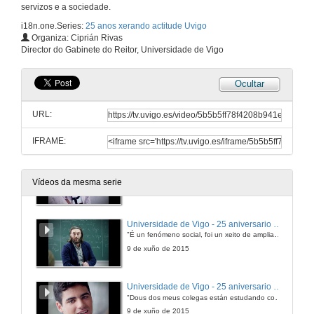
servizos e a sociedade.
i18n.one.Series:
25 anos xerando actitude Uvigo
Organiza: Ciprián Rivas
Director do Gabinete do Reitor, Universidade de Vigo
Ocultar
URL:
IFRAME:
Universidade de Vigo - 25 aniversario - Avóa
"Abriron negocios e hai marcha pola noite... iso é o que me conta o meu neto, claro"
Vídeos da mesma serie
9 de xuño de 2015
Universidade de Vigo - 25 aniversario - Profesor
"É un fenómeno social, foi un xeito de ampliar horizontes"
9 de xuño de 2015
Universidade de Vigo - 25 aniversario - Estudante
"Dous dos meus colegas están estudando conmigo aquí"
9 de xuño de 2015