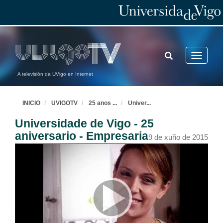
TOGGLE
Toggle
SEARCH
navigatio
A televisión da UVigo en Internet
INICIO
UVIGOTV
25 anos
...
Univer
...
Universidade de Vigo - 25
aniversario - Empresaria
9 de xuño de 2015