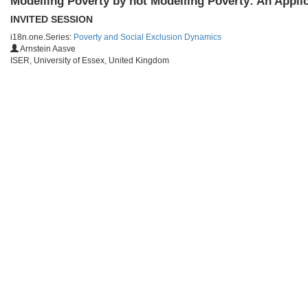
Modelling Poverty by not Modelling Poverty: An Appli
INVITED SESSION
i18n.one.Series:
Poverty and Social Exclusion Dynamics
Arnstein Aasve
ISER, University of Essex, United Kingdom