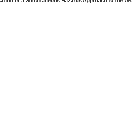
cation of a Simultaneous Hazards Approach to the UK