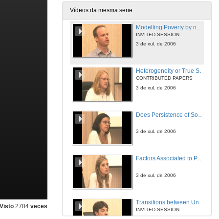
3 de xul. de 2006
Vídeos da mesma serie
Modelling Poverty by not Modelling Poverty: An Application of a Simultaneous Hazards Approach to the UK
INVITED SESSION
3 de xul. de 2006
Heterogeneity or True State Dependence in Poverty - The Tale told By Twins
CONTRIBUTED PAPERS
3 de xul. de 2006
Does Persistence of Social Exclusion exist in Spain?
3 de xul. de 2006
Factors Associated to Poverty Mobility in Greater Buenos Aires
3 de xul. de 2006
Transitions between Unemployment and Low Pay
Visto
2704
veces
INVITED SESSION
3 de xul. de 2006