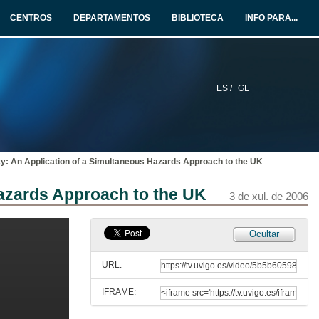
CENTROS
DEPARTAMENTOS
BIBLIOTECA
INFO PARA...
ES /
GL
ty: An Application of a Simultaneous Hazards Approach to the UK
Hazards Approach to the UK
3 de xul. de 2006
Ocultar
URL:
IFRAME:
Benvida ós asistentes e presentación da xornada
PRESENTATION OF WORKSHOP