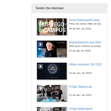
Tamén che interesan
Youth Poverty after Leaving Parental Home in Southern European Countries: How does Parental Income Matter?
CONTRIBUTED PAPERS
Feira EmpregoinCampus Vigo 2024
3 de xul. de 2006
Preto de medio millar de alumnas e alumnos buscan coñecer máis de preto as oportunidades que lles achegan as arredor de medio cento de empresas que participan na edición viguesa da feira. Xunto coa visita aos stands, durante a feria desenvólvense varias actividades complementarias, como obradoiros, conversas, mesas redondas ou o pasaporte de empregabilidade, un espazo no que poderán recibir asesoramento sobre o seu CV.
29 de feb. de 2024
Child Poverty in Portugal - Dimensions and Persistence
Imaxinémonos sen límites. Cátedras Telefónica
3 de xul. de 2006
Sólo quen coñece as preguntas pode imaxinar novas respostas
22 de abr. de 2024
The Dynamics of Poverty among Children in Switzerland
Vídeo resumen JAI 2022
3 de xul. de 2006
13 de xan. de 2023
Cross-national Differences in Determinants of Multiple Deprivation in Europe
DISCUSSED CONTRIBUTED PAPERS
UVigo SpaceLab
3 de xul. de 2006
12 de dec. de 2022
END OF WORKSHOP
Despedida e agradecementos
UVigo Motorsport
3 de xul. de 2006