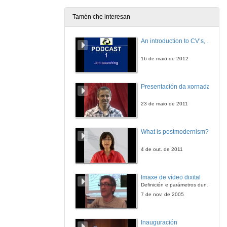
3 de xul. de 2006
Tamén che interesan
Transitions between Unemployment and Low Pay
INVITED SESSION
An introduction to CV’s, letters, and job searching
3 de xul. de 2006
16 de maio de 2012
Youth Poverty after Leaving Parental Home in Southern European Countries: How does Parental Income Matter?
CONTRIBUTED PAPERS
Presentación da xornada
3 de xul. de 2006
23 de maio de 2011
Child Poverty in Portugal - Dimensions and Persistence
What is postmodernism?
3 de xul. de 2006
4 de out. de 2011
The Dynamics of Poverty among Children in Switzerland
Imaxe de vídeo dixital
3 de xul. de 2006
Definición e parámetros dunha imaxe dixital. Resolución e Aspecto. Profundidade da cor. Compresión. Frame por segundo. Entrelazado. Campos, cadros
7 de nov. de 2005
Cross-national Differences in Determinants of Multiple Deprivation in Europe
DISCUSSED CONTRIBUTED PAPERS
Inauguración
3 de xul. de 2006