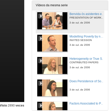
Vídeos da mesma serie
Benvida ós asistentes e presentación da xornada
PRESENTATION OF WORKSHOP
3 de xul. de 2006
Modelling Poverty by not Modelling Poverty: An Application of a Simultaneous Hazards Approach to the UK
INVITED SESSION
3 de xul. de 2006
Heterogeneity or True State Dependence in Poverty - The Tale told By Twins
CONTRIBUTED PAPERS
3 de xul. de 2006
Does Persistence of Social Exclusion exist in Spain?
3 de xul. de 2006
Factors Associated to Poverty Mobility in Greater Buenos Aires
Visto
2890
veces