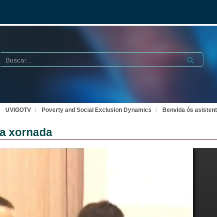
Buscar
Submit
UVIGOTV
Poverty and Social Exclusion Dynamics
Benvida ós asisten
da xornada