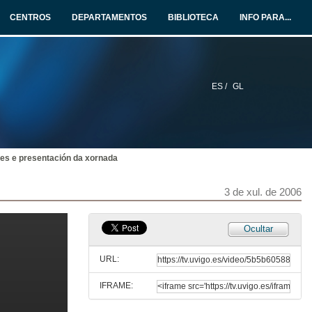
CENTROS
DEPARTAMENTOS
BIBLIOTECA
INFO PARA...
ES /
GL
tes e presentación da xornada
3 de xul. de 2006
Ocultar
URL:
IFRAME: