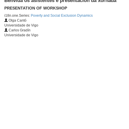
Benvida ós asistentes e presentación da xornada
PRESENTATION OF WORKSHOP
i18n.one.Series:
Poverty and Social Exclusion Dynamics
Olga Cantó
Universidade de Vigo
Carlos Gradín
Universidade de Vigo