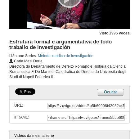
Visto
1996
veces
Estrutura formal e argumentativa de todo
traballo de investigación
i18n.one.Series:
Método xurídico de investigación
Carla Masi Doria
Directora do Departamento de Dereito Romano e Historia da Ciencia
Romanística F. De Martino, Catedrática de Dereito da Università degli
Studi di Napoli Federico II
Ocultar
Apertura da xornada
URL:
6 de mar. de 2014
IFRAME:
O doutorado e a excelencia da calidade na universidade
Vídeos da mesma serie
6 de mar. de 2014