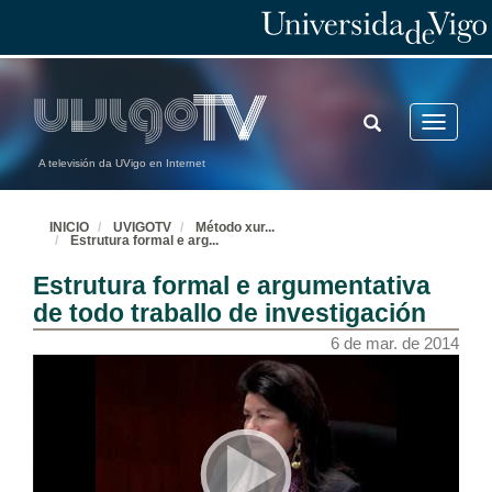
TOGGLE
Toggle
SEARCH
navigatio
A televisión da UVigo en Internet
INICIO
UVIGOTV
Método xur
...
Estrutura formal e arg
...
Estrutura formal e argumentativa
de todo traballo de investigación
6 de mar. de 2014