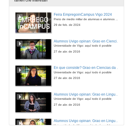
Tamén che interesan
Feira EmpregoinCampus Vigo 2024
Preto de medio millar de alumnas e alumnos buscan coñecer máis de preto as oportunidades que lles achegan as arredor de medio cento de empresas que participan na edición viguesa da feira. Xunto coa visita aos stands, durante a feria desenvólvense varias actividades complementarias, como obradoiros, conversas, mesas redondas ou o pasaporte de empregabilidade, un espazo no que poderán recibir asesoramento sobre o seu CV.
29 de feb. de 2024
Alumnos Uvigo opinan: Grao en Ciencias da Linguaxe e Estudos Literarios
Universidade de Vigo: aquí todo é posible
27 de abr. de 2016
En que consiste? Grao en Ciencias da Linguaxe e Estudos Literarios
Universidade de Vigo: aquí todo é posible
27 de abr. de 2016
Alumnos Uvigo opinan: Grao en Linguas Estranxeiras
Universidade de Vigo: aquí todo é posible
27 de abr. de 2016
Alumnos Uvigo opinan: Grao en Linguas Estranxeiras
Universidade de Vigo: aquí todo é posible
27 de abr. de 2016