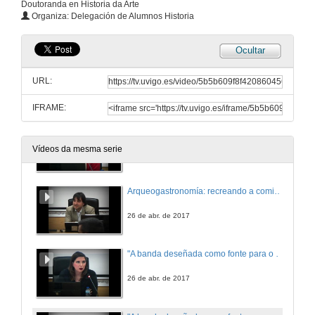
Entre a guerra e o xogo: o Wargame e o seu potencial didáctico
Doutoranda en Historia da Arte
Organiza: Delegación de Alumnos Historia
26 de abr. de 2017
Ocultar
Entre a guerra e o xogo: o Wargame e o seu potencial didáctico. Turno de preguntas
URL:
26 de abr. de 2017
IFRAME:
Arqueogastronomía: recreando a comida romana
Vídeos da mesma serie
26 de abr. de 2017
Arqueogastronomía: recreando a comida romana. Turno de preguntas
26 de abr. de 2017
"A banda deseñada como fonte para o estudo histórico" ou como converter a túa paixón en tese doutoral e non morrer no intento
26 de abr. de 2017