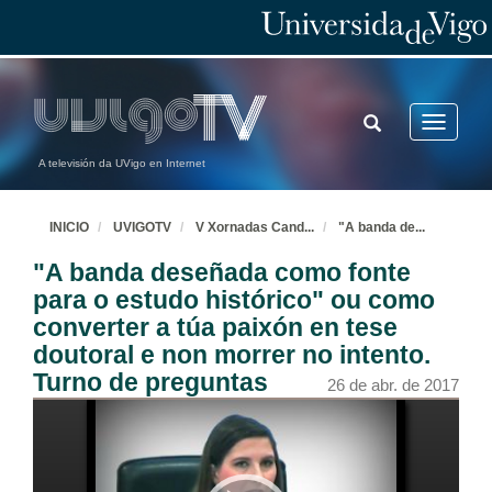
TOGGLE
Toggle
SEARCH
navigatio
A televisión da UVigo en Internet
INICIO
UVIGOTV
V Xornadas Cand
...
"A banda de
...
"A banda deseñada como fonte
para o estudo histórico" ou como
converter a túa paixón en tese
doutoral e non morrer no intento.
Turno de preguntas
26 de abr. de 2017
Inauguración das xornadas
25 de abr. de 2017