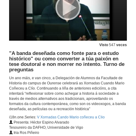
Os checks and balances no universo Star Wars e no sistema constitucional norteamericano
25 de abr. de 2017
Os checks and balances no universo Star Wars e no sistema constitucional norteamericano. Turno de preguntas
25 de abr. de 2017
Visto
547
veces
"A banda deseñada como fonte para o estudo
Recursos para a linguaxe moza
histórico" ou como converter a túa paixón en
tese doutoral e non morrer no intento. Turno de
25 de abr. de 2017
preguntas
Un ano máis, e van cinco, a Delegación de Alumnos da Facultade de
A historia contada con humor
Historia do campus de Ourense celebrará as Xornadas Cuando Mario
Coñeceu a Clío. Continuando a liña de anteriores edicións, a cita
25 de abr. de 2017
intentará “reflexionar sobre como achegar a historia á sociedade a
través de medios alternativos aos tradicionais, aproveitando os
formatos da cultura contemporánea, como son os videoxogos, a banda
deseñada, as películas ou a recreación histórica”
A historia contada con humor. Turno de preguntas
i18n.one.Series:
V Xornadas Cando Mario coñeceu a Clio
25 de abr. de 2017
Presenta: Héctor Espino Alvarado
Tesoureiro da DAFHO, Universidade de Vigo
Iria Ros Piñeiro