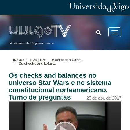
TOGGLE
Toggle
SEARCH
navigatio
A televisión da UVigo en Internet
INICIO
UVIGOTV
V Xornadas Cand
...
Os checks and balan
...
Os checks and balances no
universo Star Wars e no sistema
constitucional norteamericano.
Turno de preguntas
25 de abr. de 2017