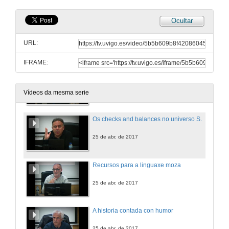
Ocultar
Inauguración das xornadas
URL:
25 de abr. de 2017
IFRAME:
Os checks and balances no universo Star Wars e no sistema constitucional norteamericano
25 de abr. de 2017
Vídeos da mesma serie
Os checks and balances no universo Star Wars e no sistema constitucional norteamericano. Turno de preguntas
25 de abr. de 2017
Recursos para a linguaxe moza
25 de abr. de 2017
A historia contada con humor
25 de abr. de 2017