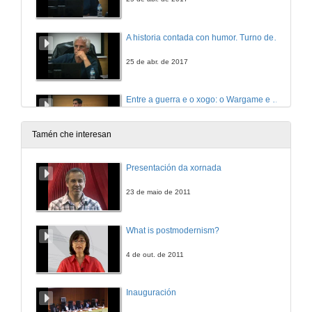
A historia contada con humor. Turno de preguntas
25 de abr. de 2017
Entre a guerra e o xogo: o Wargame e o seu potencial didáctico
26 de abr. de 2017
Tamén che interesan
Entre a guerra e o xogo: o Wargame e o seu potencial didáctico. Turno de preguntas
Presentación da xornada
26 de abr. de 2017
23 de maio de 2011
Arqueogastronomía: recreando a comida romana
What is postmodernism?
26 de abr. de 2017
4 de out. de 2011
Arqueogastronomía: recreando a comida romana. Turno de preguntas
Inauguración
26 de abr. de 2017