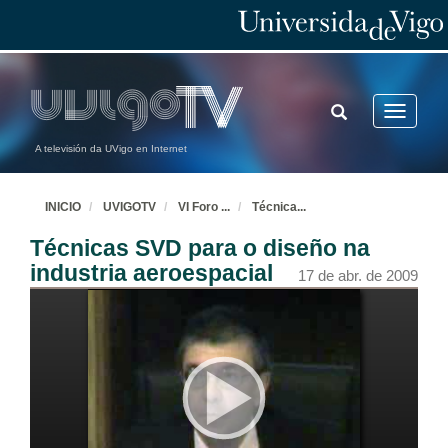
TOGGLE
Toggle
SEARCH
navigatio
A televisión da UVigo en Internet
INICIO
UVIGOTV
VI Foro
...
Técnica
...
Técnicas SVD para o diseño na
industria aeroespacial
17 de abr. de 2009