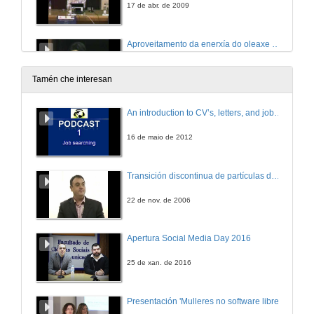
17 de abr. de 2009
Aproveitamento da enerxía do oleaxe en Galicia
17 de abr. de 2009
Tamén che interesan
Quenda de preguntas
An introduction to CV’s, letters, and job searching
17 de abr. de 2009
16 de maio de 2012
Conformado electrohidraúlico
Transición discontinua de partículas de microgel termosensible
17 de abr. de 2009
22 de nov. de 2006
Quenda de preguntas
Apertura Social Media Day 2016
17 de abr. de 2009
25 de xan. de 2016
Presentación do Master de Inxeniería Matemática
Presentación 'Mulleres no software libre'