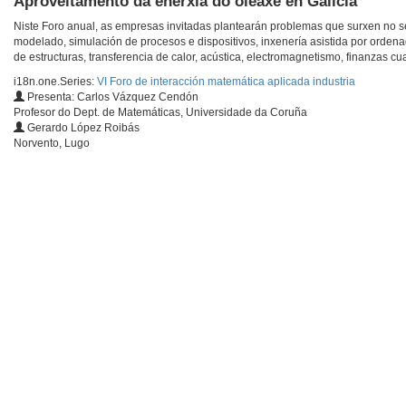
Aproveitamento da enerxía do oleaxe en Galicia
Niste Foro anual, as empresas invitadas plantearán problemas que surxen no 
modelado, simulación de procesos e dispositivos, inxenería asistida por orden
de estructuras, transferencia de calor, acústica, electromagnetismo, finanzas cua
i18n.one.Series:
VI Foro de interacción matemática aplicada industria
Presenta: Carlos Vázquez Cendón
Profesor do Dept. de Matemáticas, Universidade da Coruña
Gerardo López Roibás
Norvento, Lugo