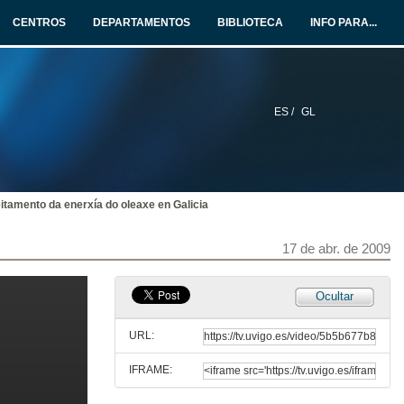
CENTROS
DEPARTAMENTOS
BIBLIOTECA
INFO PARA...
Apertura
17 de abr. de 2009
ES /
GL
Técnicas SVD para o diseño na industria aeroespacial
17 de abr. de 2009
itamento da enerxía do oleaxe en Galicia
Quenda de preguntas
17 de abr. de 2009
17 de abr. de 2009
Simulación numérica aplicada ao diseño acústico e térmico de elementos
Ocultar
17 de abr. de 2009
URL:
IFRAME:
Quenda de preguntas