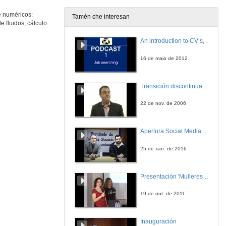
e numéricos:
Tamén che interesan
 fluidos, cálculo
Hornos de laminación
An introduction to CV’s, letters, and job searching
17 de abr. de 2009
16 de maio de 2012
Quenda de preguntas
Transición discontinua de partículas de microgel termosensible
17 de abr. de 2009
22 de nov. de 2006
Modelos para a optimización da enerxía eólica
Apertura Social Media Day 2016
17 de abr. de 2009
25 de xan. de 2016
Quenda de preguntas
Presentación 'Mulleres no software libre'
17 de abr. de 2009
19 de out. de 2011
Valoración de derivados de tipos con modelos de mercado I
Inauguración
17 de abr. de 2009