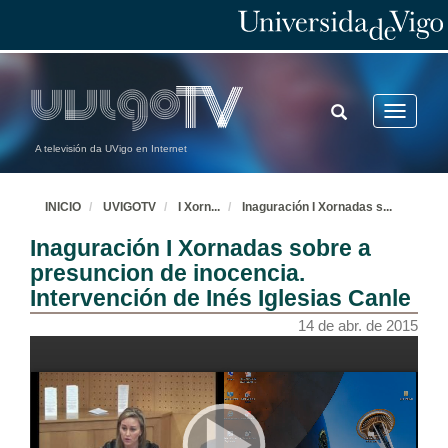
TOGGLE
Toggle
SEARCH
navigatio
A televisión da UVigo en Internet
INICIO
UVIGOTV
I Xorn
...
Inaguración I Xornadas s
...
Inaguración I Xornadas sobre a
presuncion de inocencia.
Intervención de Inés Iglesias Canle
14 de abr. de 2015