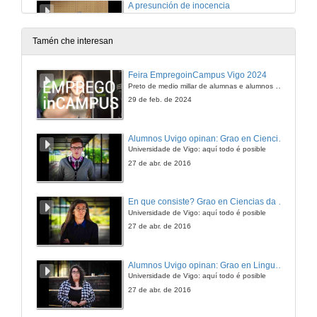
A presunción de inocencia
14 de abr. de 2015
Tamén che interesan
Preguntas a D. Víctor Moreno Catena
Feira EmpregoinCampus Vigo 2024
Preto de medio millar de alumnas e alumnos buscan coñecer máis de preto as oportunidades que lles achegan as arredor de medio cento de empresas que participan na edición viguesa da feira. Xunto coa visita aos stands, durante a feria desenvólvense varias actividades complementarias, como obradoiros, conversas, mesas redondas ou o pasaporte de empregabilidade, un espazo no que poderán recibir asesoramento sobre o seu CV.
14 de abr. de 2015
29 de feb. de 2024
Presentación de D. Francisco Javier Álvarez García
Alumnos Uvigo opinan: Grao en Ciencias da Linguaxe e Estudos Literarios
Universidade de Vigo: aquí todo é posible
7 de maio de 2015
27 de abr. de 2016
A última reforma penal: cuestións polémicas
En que consiste? Grao en Ciencias da Linguaxe e Estudos Literarios
Universidade de Vigo: aquí todo é posible
7 de maio de 2015
27 de abr. de 2016
Preguntas a D. Francisco Javier Álvarez García
Alumnos Uvigo opinan: Grao en Linguas Estranxeiras
Universidade de Vigo: aquí todo é posible
7 de maio de 2015
27 de abr. de 2016