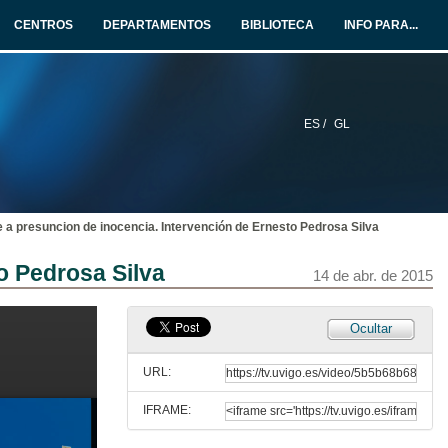
CENTROS
DEPARTAMENTOS
BIBLIOTECA
INFO PARA...
ES /
GL
 a presuncion de inocencia. Intervención de Ernesto Pedrosa Silva
Inaguración I Xornadas sobre a presuncion de inocencia. Intervención de José Agustín González-Ares
o Pedrosa Silva
14 de abr. de 2015
14 de abr. de 2015
Inaguración I Xornadas sobre a presuncion de inocencia. Intervención de Inés Iglesias Canle
Ocultar
14 de abr. de 2015
URL:
IFRAME:
Inaguración I Xornadas sobre a presuncion de inocencia. Intervención de Roberto Bustillo Bolado