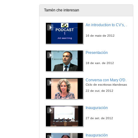
Tamén che interesan
A última reforma penal: cuestións polémicas
An introduction to CV’s, letters, and job searching
7 de maio de 2015
16 de maio de 2012
Preguntas a D. Francisco Javier Álvarez García
Presentación
7 de maio de 2015
18 de xan. de 2012
O estatuto xurídico da víctima
Conversa con Mary O'Donnell
21 de maio de 2015
Ciclo de escritoras irlandesas
22 de out. de 2012
Investigación tecnolóxica do delito
Inauguración
21 de maio de 2015
27 de set. de 2012
Dereitos processuais defesa
Inauguración
21 de maio de 2015