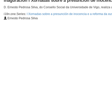
Inaguración I Xornadas sobre a presuncion de inocenc
D. Ernesto Pedrosa Silva, do Consello Social da Universidade de Vigo, realiza
i18n.one.Series:
I Xornadas sobre a presunción de inocencia e a reforma da xu
Ernesto Pedrosa Silva