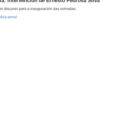
ia. Intervención de Ernesto Pedrosa Silva
 un discurso para a inauguración das xornadas.
stiza penal