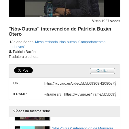
Visto
1927
veces
"Nós-Outras" intervención de Patricia Buxán
Otero
i18n.one.Series:
Mesa redonda 'Nós-outras. Comportamentos
tradutivos'
Patricia Buxán
Tradutora e editora
Ocultar
URL:
IFRAME:
Presentación da mesa redonda "Nós-Outras".
Vídeos da mesma serie
13 de nov. de 2014
"Nós-Outras" intervención de Monserrat Bacardi