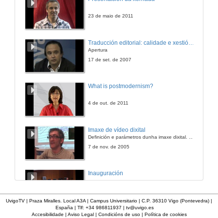
23 de maio de 2011
Traducción editorial: calidade e xestión de proxectos
Apertura
17 de set. de 2007
What is postmodernism?
4 de out. de 2011
Imaxe de vídeo dixital
Definición e parámetros dunha imaxe dixital. Resolución e Aspecto. Profundidade da cor. Compresión. Frame por segundo. Entrelazado. Campos, cadros
7 de nov. de 2005
Inauguración
8 de maio de 2010
UvigoTV | Praza Miralles. Local A3A | Campus Universitario | C.P. 36310 Vigo (Pontevedra) |
España | Tlf: +34 986811937 |
tv@uvigo.es
Accesibilidade
|
Aviso Legal
|
Condicións de uso
|
Política de cookies
Apertura do acto