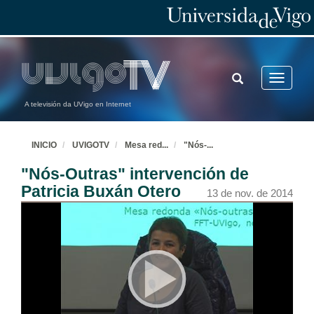
TOGGLE
Toggle
SEARCH
navigatio
A televisión da UVigo en Internet
INICIO
UVIGOTV
Mesa red
...
"Nós-
...
"Nós-Outras" intervención de
Patricia Buxán Otero
13 de nov. de 2014