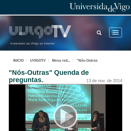
TOGGLE
Toggle
SEARCH
navigatio
A televisión da UVigo en Internet
INICIO
UVIGOTV
Mesa red
...
"Nós-Outras
"Nós-Outras" Quenda de
preguntas.
13 de nov. de 2014