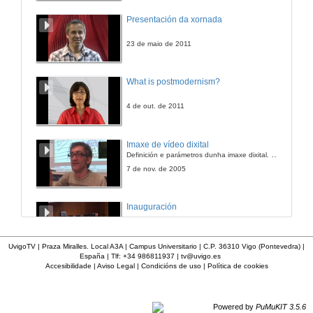
Presentación da xornada
23 de maio de 2011
What is postmodernism?
4 de out. de 2011
Imaxe de vídeo dixital
Definición e parámetros dunha imaxe dixital. Resolución e Aspecto. Profundidade da cor. Compresión. Frame por segundo. Entrelazado. Campos, cadros
7 de nov. de 2005
Inauguración
8 de maio de 2010
UvigoTV | Praza Miralles. Local A3A | Campus Universitario | C.P. 36310 Vigo (Pontevedra) |
España | Tlf: +34 986811937 |
tv@uvigo.es
Accesibilidade
|
Aviso Legal
|
Condicións de uso
|
Política de cookies
A inserción laboral dos licenciados en Ciencias do Mar: a carreira investigadora
15 de maio de 2006
Powered by
PuMuKIT 3.5.6