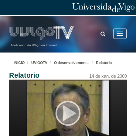
TOGGLE
Toggle
SEARCH
navigatio
A televisión da UVigo en Internet
INICIO
UVIGOTV
O desenvolvement
...
Relatorio
Relatorio
14 de xan. de 2009