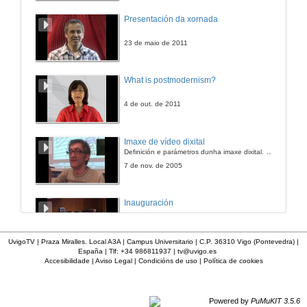
Presentación da xornada
23 de maio de 2011
What is postmodernism?
4 de out. de 2011
Imaxe de vídeo dixital
Definición e parámetros dunha imaxe dixital. Resolución e Aspecto. Profundidade da cor. Compresión. Frame por segundo. Entrelazado. Campos, cadros
7 de nov. de 2005
Inauguración
8 de maio de 2010
UvigoTV | Praza Miralles. Local A3A | Campus Universitario | C.P. 36310 Vigo (Pontevedra) |
España | Tlf: +34 986811937 |
tv@uvigo.es
Accesibilidade
|
Aviso Legal
|
Condicións de uso
|
Política de cookies
A inserción laboral dos licenciados en Ciencias do Mar: a carreira investigadora
15 de maio de 2006
Powered by
PuMuKIT 3.5.6