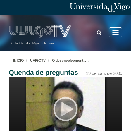
TOGGLE
Toggle
SEARCH
navigatio
A televisión da UVigo en Internet
INICIO
UVIGOTV
O desenvolvement
...
Quenda de preguntas
19 de xan. de 2009