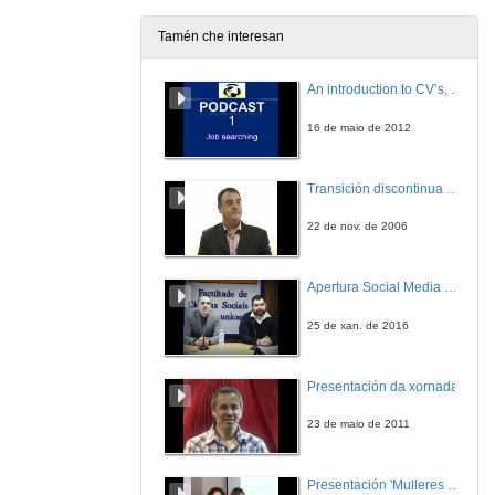
Tamén che interesan
An introduction to CV’s, letters, and job searching
16 de maio de 2012
Transición discontinua de partículas de microgel termosensible
22 de nov. de 2006
Apertura Social Media Day 2016
25 de xan. de 2016
Presentación da xornada
23 de maio de 2011
Presentación 'Mulleres no software libre'