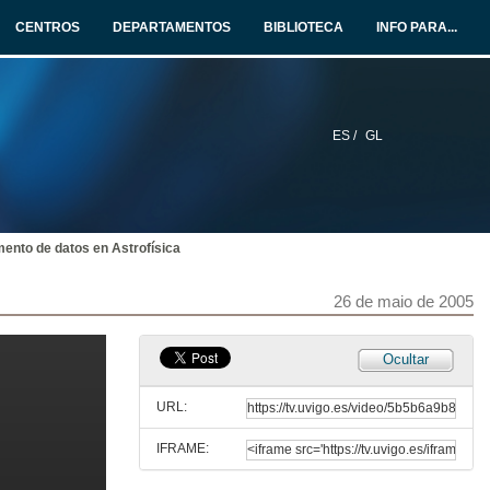
CENTROS
DEPARTAMENTOS
BIBLIOTECA
INFO PARA...
26 de maio de 2005
e-Ciencia en España
26 de maio de 2005
ES /
GL
Web semántica e tecnoloxías asociadas
26 de maio de 2005
ento de datos en Astrofísica
Aplicacións científicas, software de simulación, librerías e compiladores dispoñibles no CESGA
26 de maio de 2005
26 de maio de 2005
Ocultar
Rede de ciencia e tecnoloxía de Galicia
URL:
26 de maio de 2005
IFRAME:
Creación de entornos colaborativos para traballo académico-científico con tecnoloxías AccessGrid