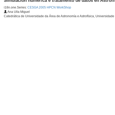
Simulación numérica e tratamento de datos en Astrofí
i18n.one.Series:
CESGA 2005 HPCN WorkShop
Ana Ulla Miguel
Catedrática de Universidade da Área de Astronomía e Astrofísica, Universidade