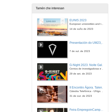
Tamén che interesan
EUNIS 2023
European univesrities and the digital transformation: challenges and opportunities ahead
14 de xuño de 2023
Presentación do UM23, o novo monopraza de UVigo Motorsport
7 de xul. de 2023
G-Night 2023. Noite Galega das Persoas Investigadoras. Conciencias creativas
Centos de investigadoras e investigadores, decenas de actividades e sete cidades
29 de set. de 2023
II Encontro Ágora. Talento e innovación na era da transformación dixital
Cátedra Telefónica - UVigo. Espazos de innovación
31 de out. de 2023
Feira EmpregoinCampus Vigo 2024