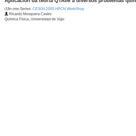
Aplicación da teoría QTAIM a diversos problemas quí
i18n.one.Series:
CESGA 2005 HPCN WorkShop
Ricardo Mosquera Castro
Química Física, Universidad de Vigo