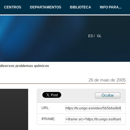
CENTROS
DEPARTAMENTOS
BIBLIOTECA
INFO PARA...
26 de maio de 2005
e-Ciencia en España
26 de maio de 2005
ES /
GL
Web semántica e tecnoloxías asociadas
26 de maio de 2005
a diversos problemas químicos
Aplicacións científicas, software de simulación, librerías e compiladores dispoñibles no CESGA
26 de maio de 2005
26 de maio de 2005
Ocultar
Rede de ciencia e tecnoloxía de Galicia
URL:
26 de maio de 2005
IFRAME:
Creación de entornos colaborativos para traballo académico-científico con tecnoloxías AccessGrid