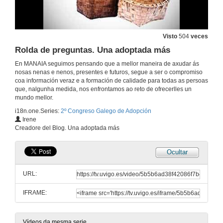
Na busca das orixes
Visto
504
veces
16 de set. de 2017
Rolda de preguntas. Una adoptada más
En MANAIA seguimos pensando que a mellor maneira de axudar ás
A crúa realidade na busqueda de orixes internacional
nosas nenas e nenos, presentes e futuros, segue a ser o compromiso
coa información veraz e a formación de calidade para todas as persoas
16 de set. de 2017
que, nalgunha medida, nos enfrontamos ao reto de ofrecerlles un
mundo mellor.
i18n.one.Series:
2º Congreso Galego de Adopción
Rolda de preguntas. Na busca das orixes
Irene
Creadore del Blog. Una adoptada más
16 de set. de 2017
Ocultar
Como funcionan as redes sociais?
URL:
16 de set. de 2017
IFRAME:
Una adoptada más
Conferencia
16 de set. de 2017
Vídeos da mesma serie