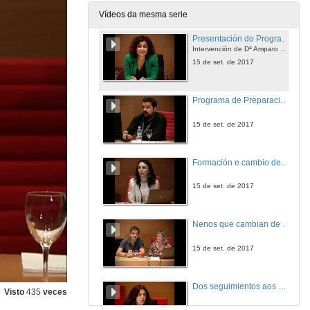
15 de set. de 2017
Vídeos da mesma serie
Presentación do Programa de preparación, apoio e acompañamento ás familias adoptivas
Intervención de Dª Amparo González Méndez
15 de set. de 2017
Programa de Preparación, apoio e acompañamento ás familias adoptivas
15 de set. de 2017
Formación e cambio de expectativas nas familias que se ofrecen para adoptar en Galicia
15 de set. de 2017
Nenos que cambian de familia mantendo as vinculaciones: un punto de encontro entre as familias acogedoras e as familias adoptivas.
15 de set. de 2017
Dos seguimientos aos acompañamientos.
Visto
435
veces
15 de set. de 2017