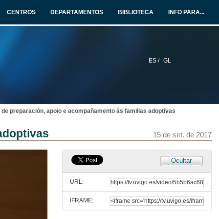
CENTROS
DEPARTAMENTOS
BIBLIOTECA
INFO PARA...
ES /
GL
de preparación, apoio e acompañamento ás familias adoptivas
II Congreso de Estudos Internacionais de Galicia
Intervención de D. Félix Vila Alonso
adoptivas
15 de set. de 2017
15 de set. de 2017
II Congreso de Estudos Internacionais de Galicia
Ocultar
Intervención de Dª Amparo González Méndez
15 de set. de 2017
URL:
IFRAME:
II Congreso de Estudos Internacionais de Galicia
Intervención de D. Miguel Anxo Fernández Lores