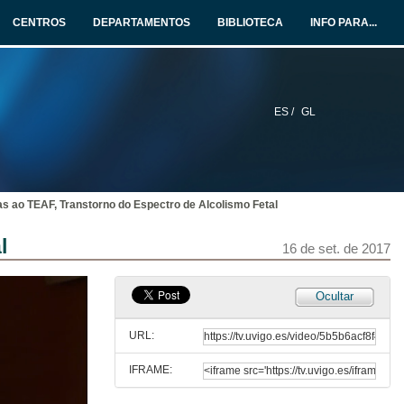
16 de set. de 2017
CENTROS
DEPARTAMENTOS
BIBLIOTECA
INFO PARA...
O TEAF desde a Psicología
16 de set. de 2017
ES /
GL
Convivir co TEAF
16 de set. de 2017
as ao TEAF, Transtorno do Espectro de Alcolismo Fetal
Rolda de preguntas. Convivir co TEAF
l
16 de set. de 2017
16 de set. de 2017
Asociación de familias con niñ@s con TEAF:
Ocultar
Dous anos de traballo / Un proxecto común
16 de set. de 2017
URL:
IFRAME:
Intervención de Xela, como nai dun neno afectado por SAF