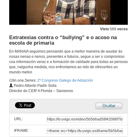
Una adoptada más
Conferencia
16 de set. de 2017
Visto
589
veces
Rolda de preguntas. Una adoptada más
Extratexias contra o “bullying” e o acoso na
16 de set. de 2017
escola de primaria
En MANAIA seguimos pensando que a mellor maneira de axudar ás
nosas nenas e nenos, presentes e futuros, segue a ser o compromiso
O peso de Internet na realidade adoptiva
coa información veraz e a formación de calidade para todas as persoas
que, nalgunha medida, nos enfrontamos ao reto de ofrecerlles un
16 de set. de 2017
mundo mellor.
i18n.one.Series:
2º Congreso Galego de Adopción
Rolda de preguntas. O peso de Internet na realidade adoptiva
Pedro Alberto Padín Solla
Director do CEIP A Florida – Sanxenxo.
16 de set. de 2017
Ocultar
A diversidad familiar na escola
URL:
16 de set. de 2017
IFRAME: