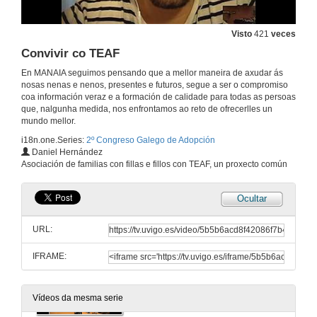
Rolda de preguntas. A realidade do TEAF
Visto
421
veces
15 de set. de 2017
Convivir co TEAF
En MANAIA seguimos pensando que a mellor maneira de axudar ás
Transtornos da linguaxe
nosas nenas e nenos, presentes e futuros, segue a ser o compromiso
coa información veraz e a formación de calidade para todas as persoas
15 de set. de 2017
que, nalgunha medida, nos enfrontamos ao reto de ofrecerlles un
mundo mellor.
i18n.one.Series:
2º Congreso Galego de Adopción
Rolda de preguntas. Os problemas da linguaxe
Daniel Hernández
Asociación de familias con fillas e fillos con TEAF, un proxecto común
15 de set. de 2017
Ocultar
Prevalencia, diagnóstico e tratamiento do TEAF.
URL:
16 de set. de 2017
IFRAME:
O TEAF desde a Psicología
16 de set. de 2017
Vídeos da mesma serie