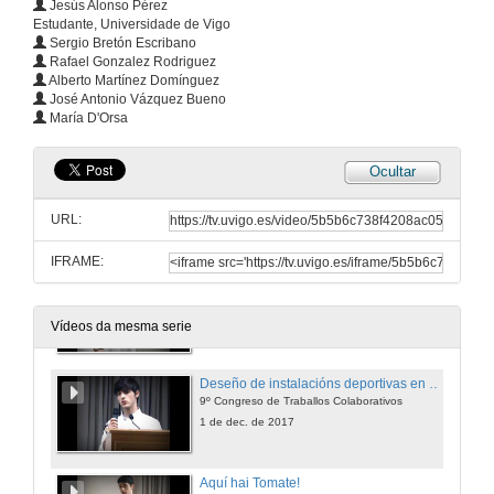
Jesús Alonso Pérez
Estudante, Universidade de Vigo
1 de dec. de 2017
Sergio Bretón Escribano
Rafael Gonzalez Rodriguez
Alberto Martínez Domínguez
Comprimir para vivir
José Antonio Vázquez Bueno
9º Congreso de Traballos Colaborativos
María D'Orsa
1 de dec. de 2017
Ocultar
Parque canino
9º Congreso de Traballos Colaborativos
URL:
1 de dec. de 2017
IFRAME:
Extinción de lume mediante bólas extintoras de lume
9º Congreso de Traballos Colaborativos
1 de dec. de 2017
Vídeos da mesma serie
Deseño de instalacións deportivas en concellos que non as teñen
9º Congreso de Traballos Colaborativos
1 de dec. de 2017
Aquí hai Tomate!