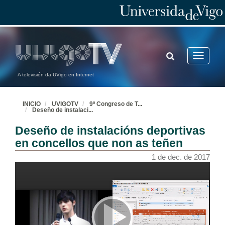
TOGGLE
Toggle
SEARCH
navigatio
A televisión da UVigo en Internet
INICIO
UVIGOTV
9º Congreso de T
...
Deseño de instalaci
...
Deseño de instalacións deportivas
en concellos que non as teñen
1 de dec. de 2017