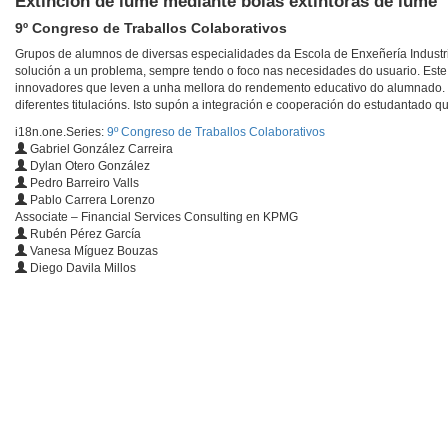
Extinción de lume mediante bólas extintoras de lume
9º Congreso de Traballos Colaborativos
Grupos de alumnos de diversas especialidades da Escola de Enxeñería Industr
solución a un problema, sempre tendo o foco nas necesidades do usuario. Este
innovadores que leven a unha mellora do rendemento educativo do alumnado. Uti
diferentes titulacións. Isto supón a integración e cooperación do estudantado
i18n.one.Series:
9º Congreso de Traballos Colaborativos
Gabriel González Carreira
Dylan Otero González
Pedro Barreiro Valls
Pablo Carrera Lorenzo
Associate – Financial Services Consulting en KPMG
Rubén Pérez García
Vanesa Míguez Bouzas
Diego Davila Millos