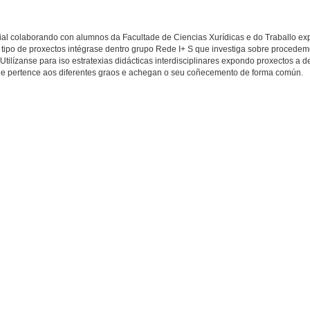
ial colaborando con alumnos da Facultade de Ciencias Xurídicas e do Traballo e
 tipo de proxectos intégrase dentro grupo Rede I+ S que investiga sobre procede
lízanse para iso estratexias didácticas interdisciplinares expondo proxectos a d
 que pertence aos diferentes graos e achegan o seu coñecemento de forma común.