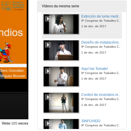
1 de dec. de 2017
Vídeos da mesma serie
Extinción de lume mediante bólas extintoras de lume
9º Congreso de Traballos Colaborativos
1 de dec. de 2017
Deseño de instalacións deportivas en concellos que non as teñen
9º Congreso de Traballos Colaborativos
1 de dec. de 2017
Aquí hai Tomate!
9º Congreso de Traballos Colaborativos
1 de dec. de 2017
Control de incendios mediante drons
9º Congreso de Traballos Colaborativos
1 de dec. de 2017
SINFUVIGO
Visto
165
veces
9º Congreso de Traballos Colaborativos
1 de dec. de 2017