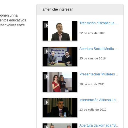
Tamén che interesan
xpoñen unha
Estudo global da actividade física en Vigo
9º Congreso de Traballos Colaborativos
mentos educativos
Transición discontinua de partículas de microgel termosensible
esenvolver entre
1 de dec. de 2017
22 de nov. de 2006
Implantación dun invernadoiro doméstico
9º Congreso de Traballos Colaborativos
Apertura Social Media Day 2016
1 de dec. de 2017
25 de xan. de 2016
Implantación de rede de vehículos eléctricos como alternativa ao transporte á cidade universitaria
9º Congreso de Traballos Colaborativos
Presentación 'Mulleres no software libre'
1 de dec. de 2017
19 de out. de 2011
Implementación do uso de drons para prevención de incendios
9º Congreso de Traballos Colaborativos
Intervención Alfonso Lago Ferreiro
1 de dec. de 2017
13 de xuño de 2012
Hábitos saudables na Universidade
9º Congreso de Traballos Colaborativos
Apertura da xornada "Smart-Energy, Smart-City"
1 de dec. de 2017