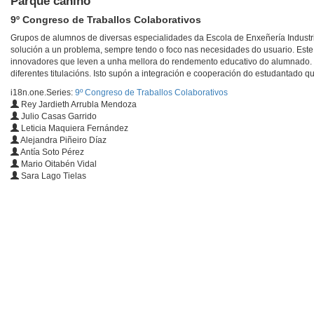
Parque canino
9º Congreso de Traballos Colaborativos
Grupos de alumnos de diversas especialidades da Escola de Enxeñería Industr
solución a un problema, sempre tendo o foco nas necesidades do usuario. Este
innovadores que leven a unha mellora do rendemento educativo do alumnado. Uti
diferentes titulacións. Isto supón a integración e cooperación do estudantado
i18n.one.Series:
9º Congreso de Traballos Colaborativos
Rey Jardieth Arrubla Mendoza
Julio Casas Garrido
Leticia Maquiera Fernández
Alejandra Piñeiro Díaz
Antía Soto Pérez
Mario Oitabén Vidal
Sara Lago Tielas