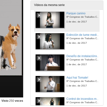
1 de dec. de 2017
Vídeos da mesma serie
Parque canino
9º Congreso de Traballos Colaborativos
1 de dec. de 2017
Extinción de lume mediante bólas extintoras de lume
9º Congreso de Traballos Colaborativos
1 de dec. de 2017
Deseño de instalacións deportivas en concellos que non as teñen
9º Congreso de Traballos Colaborativos
1 de dec. de 2017
Aquí hai Tomate!
9º Congreso de Traballos Colaborativos
1 de dec. de 2017
Control de incendios mediante drons
Visto
250
veces
9º Congreso de Traballos Colaborativos