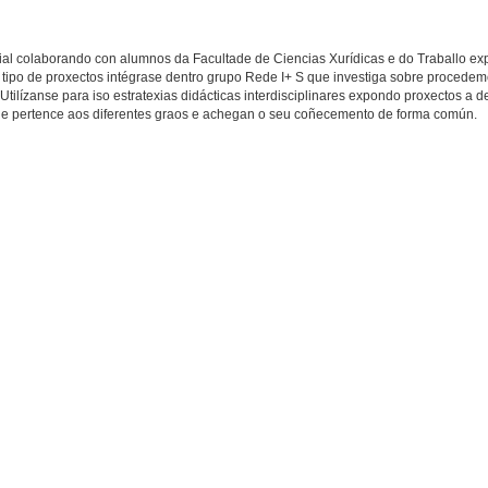
ial colaborando con alumnos da Facultade de Ciencias Xurídicas e do Traballo e
 tipo de proxectos intégrase dentro grupo Rede I+ S que investiga sobre procede
lízanse para iso estratexias didácticas interdisciplinares expondo proxectos a d
 que pertence aos diferentes graos e achegan o seu coñecemento de forma común.