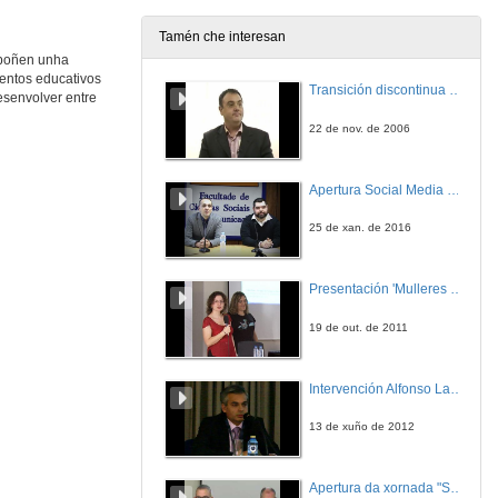
1 de dec. de 2017
Tamén che interesan
xpoñen unha
SINFUVIGO
9º Congreso de Traballos Colaborativos
mentos educativos
Transición discontinua de partículas de microgel termosensible
esenvolver entre
1 de dec. de 2017
22 de nov. de 2006
Estudo global da actividade física en Vigo
9º Congreso de Traballos Colaborativos
Apertura Social Media Day 2016
1 de dec. de 2017
25 de xan. de 2016
Implantación dun invernadoiro doméstico
9º Congreso de Traballos Colaborativos
Presentación 'Mulleres no software libre'
1 de dec. de 2017
19 de out. de 2011
Implantación de rede de vehículos eléctricos como alternativa ao transporte á cidade universitaria
9º Congreso de Traballos Colaborativos
Intervención Alfonso Lago Ferreiro
1 de dec. de 2017
13 de xuño de 2012
Implementación do uso de drons para prevención de incendios
9º Congreso de Traballos Colaborativos
Apertura da xornada "Smart-Energy, Smart-City"
1 de dec. de 2017