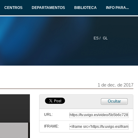
CENTROS
DEPARTAMENTOS
BIBLIOTECA
INFO PARA...
ES /
GL
1 de dec. de 2017
Presentación do 9º Congreso de Traballos Colaborativos
Ocultar
1 de dec. de 2017
URL:
IFRAME:
Comprimir para vivir
9º Congreso de Traballos Colaborativos